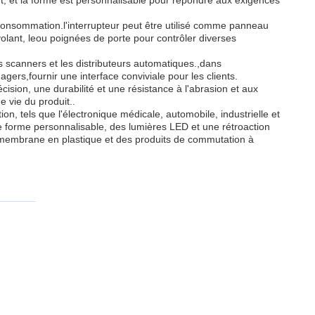
ent, et la forme est personnalisable pour répondre aux exigences
consommation.l'interrupteur peut être utilisé comme panneau
olant, leou poignées de porte pour contrôler diverses
es scanners et les distributeurs automatiques.,dans
agers,fournir une interface conviviale pour les clients.
sion, une durabilité et une résistance à l'abrasion et aux
e vie du produit..
, tels que l'électronique médicale, automobile, industrielle et
e forme personnalisable, des lumières LED et une rétroaction
 membrane en plastique et des produits de commutation à