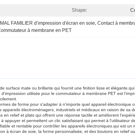
Shape:
C
MAL FAMILIER d'impression d'écran en soie
, 
Contact à membr
es Commutateur à membrane en PET
urface mate ou brillante qui fournit une finition lisse et élégante.qui
gie d'impression utilisée pour le commutateur à membrane PET est l'imp
cilement.
mes de forme pour s'adapter à n'importe quel appareil électronique ou a
s appareils électroménagers, industriels et médicaux en raison de sa dura
 relief et plats qui offrent une réponse tactile et améliorent l'expéri
à appuyer et permettent un clic satisfaisant qui permet à l'utilisateur d
iable et rentable pour contrôler les appareils électroniques.qui est un
ion à écran de soie, la forme personnalisée, et des boutons en relief ou