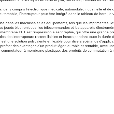
ponibles dans les styles en relief et plat, selon les préférences du cli
s, y compris l'électronique médicale, automobile, industrielle et de 
mobile, l'interrupteur peut être intégré dans le tableau de bord, le v
tilisé dans les machines et les équipements, tels que les imprimantes, l
s les jouets électroniques, les télécommandes et les appareils électromén
membrane PET est l'impression à sérigraphie, qui offre une grande préci
es des interrupteurs restent lisibles et intacts pendant toute la durée d
ne solution polyvalente et flexible pour divers scénarios d'application
ofiter des avantages d'un produit léger, durable et rentable, avec un
otre commutateur à membrane plastique, des produits de commutation à