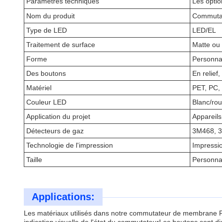
Paramètres techniques
Les optio
Nom du produit
Commutat
Type de LED
LED/EL
Traitement de surface
Matte ou b
Forme
Personna
Des boutons
En relief,
Matériel
PET, PC,
Couleur LED
Blanc/rou
Application du projet
Appareil
Détecteurs de gaz
3M468, 
Technologie de l'impression
Impressio
Taille
Personna
Applications:
Les matériaux utilisés dans notre commutateur de membrane PET