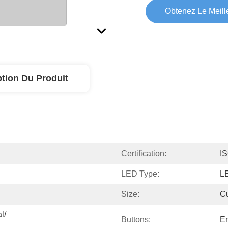
Obtenez Le Meille
ption Du Produit
Certification:
I
LED Type:
L
Size:
C
/ 
Buttons:
Em