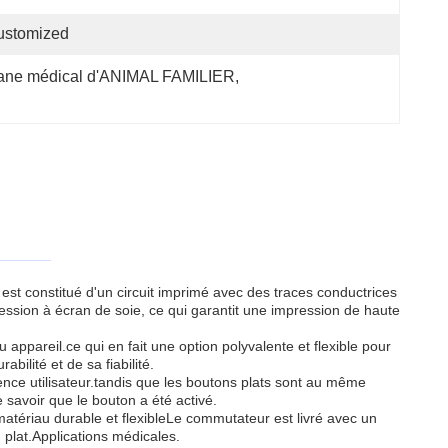
ustomized
ane médical d'ANIMAL FAMILIER
, 
 est constitué d'un circuit imprimé avec des traces conductrices
ression à écran de soie, ce qui garantit une impression de haute
ppareil.ce qui en fait une option polyvalente et flexible pour
bilité et de sa fiabilité.
ence utilisateur.tandis que les boutons plats sont au même
e savoir que le bouton a été activé.
 matériau durable et flexibleLe commutateur est livré avec un
 plat.Applications médicales.