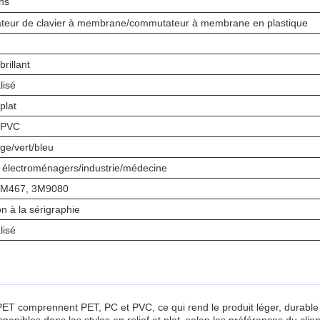
ns
eur de clavier à membrane/commutateur à membrane en plastique
rillant
lisé
 plat
 PVC
ge/vert/bleu
s électroménagers/industrie/médecine
3M467, 3M9080
n à la sérigraphie
lisé
 comprennent PET, PC et PVC, ce qui rend le produit léger, durable et