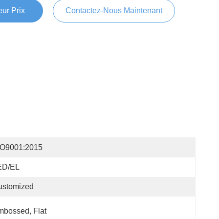
ur Prix
Contactez-Nous Maintenant
SO9001:2015
ED/EL
ustomized
bossed, Flat