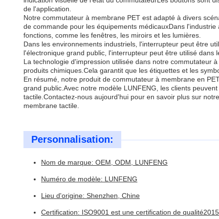
indication visuelle de l'état du commutateurLes boutons sont dis
de l'application.
Notre commutateur à membrane PET est adapté à divers scénario
de commande pour les équipements médicauxDans l'industrie auto
fonctions, comme les fenêtres, les miroirs et les lumières.
Dans les environnements industriels, l'interrupteur peut être u
l'électronique grand public, l'interrupteur peut être utilisé dan
La technologie d'impression utilisée dans notre commutateur à 
produits chimiques.Cela garantit que les étiquettes et les symbol
En résumé, notre produit de commutateur à membrane en PET est u
grand public.Avec notre modèle LUNFENG, les clients peuvent pr
tactile.Contactez-nous aujourd'hui pour en savoir plus sur n
membrane tactile.
Personnalisation:
Nom de marque: OEM, ODM, LUNFENG
Numéro de modèle: LUNFENG
Lieu d'origine: Shenzhen, Chine
Certification: ISO9001 est une certification de qualité2015