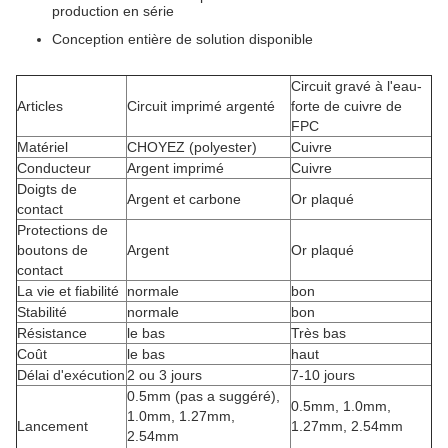
production en série
Conception entière de solution disponible
Circuit gravé à l'eau-
Articles
Circuit imprimé argenté
forte de cuivre de
FPC
Matériel
CHOYEZ (polyester)
Cuivre
Conducteur
Argent imprimé
Cuivre
Doigts de
Argent et carbone
Or plaqué
contact
Protections de
boutons de
Argent
Or plaqué
contact
La vie et fiabilité
normale
bon
Stabilité
normale
bon
Résistance
le bas
Très bas
Coût
le bas
haut
Délai d'exécution
2 ou 3 jours
7-10 jours
0.5mm (pas a suggéré),
0.5mm, 1.0mm,
1.0mm, 1.27mm,
Lancement
1.27mm, 2.54mm
2.54mm