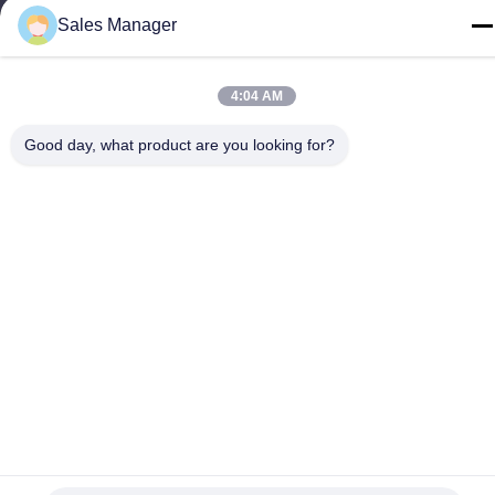
Sales Manager
4:04 AM
Chine Bonne qualité Contact à membrane de dôme en métal Le
fournisseur. -2026 Shenzhen Lunfeng Technology Co., Ltd Tous
Good day, what product are you looking for?
les droits réservés.
Politique de confidentialité
|
Plan du site