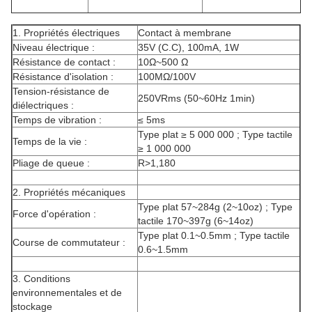
1. Propriétés électriques
Contact à membrane
Niveau électrique :
35V (C.C), 100mA, 1W
Résistance de contact :
10Ω~500 Ω
Résistance d'isolation :
100MΩ/100V
Tension-résistance de
250VRms (50~60Hz 1min)
diélectriques :
Temps de vibration :
≤ 5ms
Type plat ≥ 5 000 000 ; Type tactile
Temps de la vie :
≥ 1 000 000
Pliage de queue :
R>1,180
2. Propriétés mécaniques
Type plat 57~284g (2~10oz) ; Type
Force d'opération :
tactile 170~397g (6~14oz)
Type plat 0.1~0.5mm ; Type tactile
Course de commutateur :
0.6~1.5mm
3. Conditions
environnementales et de
stockage