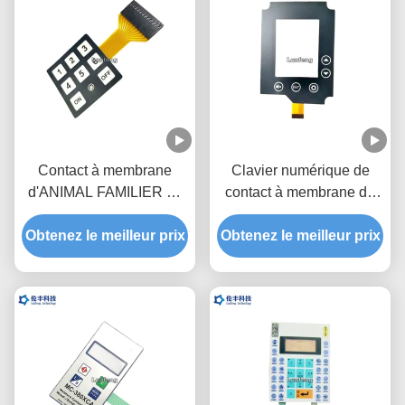
Contact à membrane
Clavier numérique de
d'ANIMAL FAMILIER de
contact à membrane de
FPC, commutateur de
circuit de FPC, Matte
Obtenez le meilleur prix
clavier de membrane
Obtenez le meilleur prix
Membrane Keyboard
d'ODM d'OEM
Switch