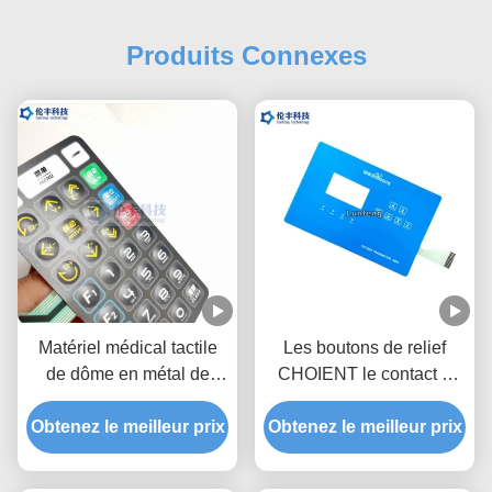
Produits Connexes
Matériel médical tactile
Les boutons de relief
de dôme en métal de
CHOIENT le contact à
recouvrement de clavier
membrane fait sur
Obtenez le meilleur prix
numérique de contact à
Obtenez le meilleur prix
commande avec la
membrane d'ANIMAL
surface brillante
FAMILIER de Polydone