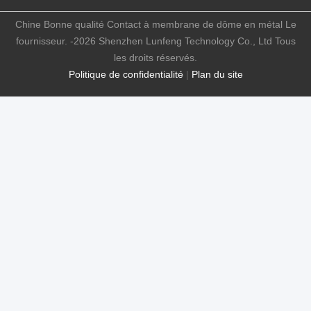
Chine Bonne qualité Contact à membrane de dôme en métal Le
fournisseur. -2026 Shenzhen Lunfeng Technology Co., Ltd Tous
les droits réservés.
Politique de confidentialité
|
Plan du site