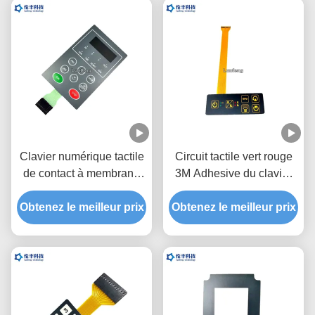
Clavier numérique tactile
Circuit tactile vert rouge
de contact à membrane
3M Adhesive du clavier
de LED, commutateur
numérique FPC de
Obtenez le meilleur prix
tactile d'affichage à
Obtenez le meilleur prix
contact à membrane de
cristaux liquides de
LED
fenêtre de dôme noir en
métal