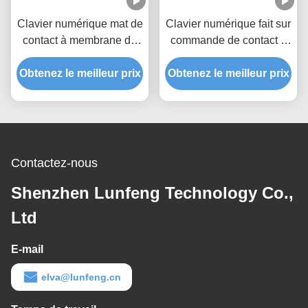
Clavier numérique mat de
Clavier numérique fait sur
contact à membrane de
commande de contact à
FPC, contact à
membrane, contact à
Obtenez le meilleur prix
membrane d'ANIMAL
Obtenez le meilleur prix
membrane d'ANIMAL
FAMILIER pour des cafés
FAMILIER de mètre de
teneur en eau
Contactez-nous
Shenzhen Lunfeng Technology Co.,
Ltd
E-mail
elva@lunfeng.cn