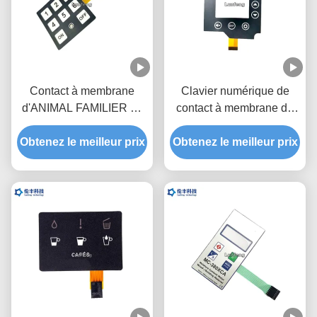
Contact à membrane
Clavier numérique de
d'ANIMAL FAMILIER de
contact à membrane de
FPC, commutateur de
circuit de FPC, Matte
Obtenez le meilleur prix
clavier de membrane
Obtenez le meilleur prix
Membrane Keyboard
d'ODM d'OEM
Switch