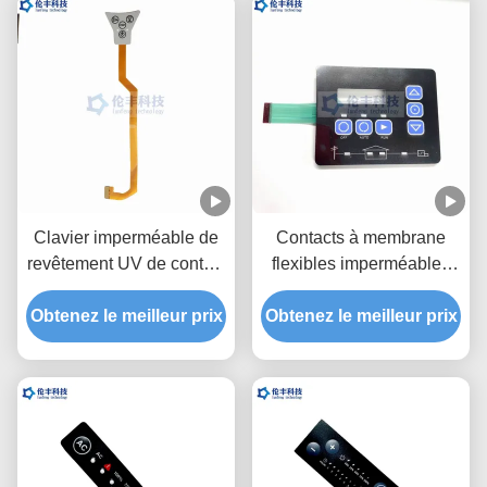
membrane
Clavier imperméable de
Contacts à membrane
revêtement UV de contact
flexibles imperméables
du vert LED de contact à
tactiles de PVC LED
Obtenez le meilleur prix
membrane de Fpc de
Obtenez le meilleur prix
3M468 de PC de clavier
circuit
numérique de membrane
de LED