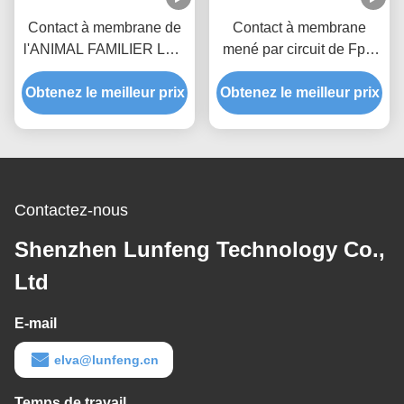
Contact à membrane de
Contact à membrane
l'ANIMAL FAMILIER LED
mené par circuit de Fpc,
de polyester, contact à
clavier numérique
Obtenez le meilleur prix
membrane de clé adapté
extérieur mat de contact à
Obtenez le meilleur prix
aux besoins du client de
membrane
conception
Contactez-nous
Shenzhen Lunfeng Technology Co.,
Ltd
E-mail
elva@lunfeng.cn
Temps de travail