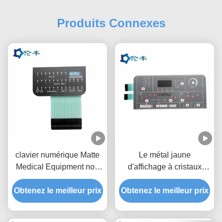
Produits Connexes
clavier numérique Matte
Le métal jaune
Medical Equipment non
d'affichage à cristaux
tactile de membrane de
liquides de clavier
Obtenez le meilleur prix
3M467 LED
numérique de membrane
Obtenez le meilleur prix
de LED couvre d'un dôme
le clavier de contact à