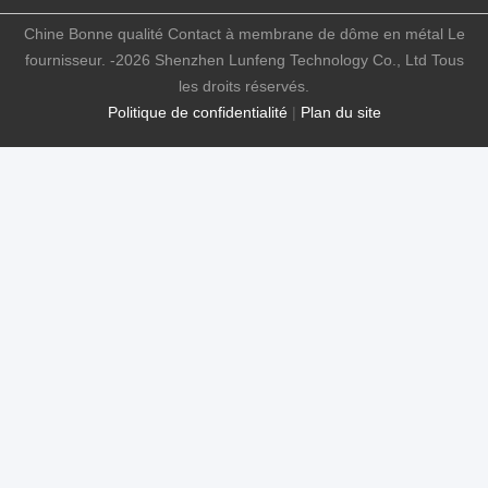
Chine Bonne qualité Contact à membrane de dôme en métal Le
fournisseur. -2026 Shenzhen Lunfeng Technology Co., Ltd Tous
les droits réservés.
Politique de confidentialité
|
Plan du site