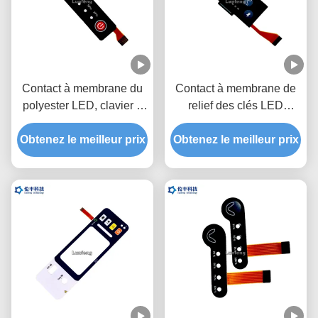
Contact à membrane du
Contact à membrane de
polyester LED, clavier à
relief des clés LED
membrane fait sur
d'ANIMAL FAMILIER,
Obtenez le meilleur prix
commande de circuit
clavier numérique fait sur
Obtenez le meilleur prix
flexible
commande de membrane
de FPC LED