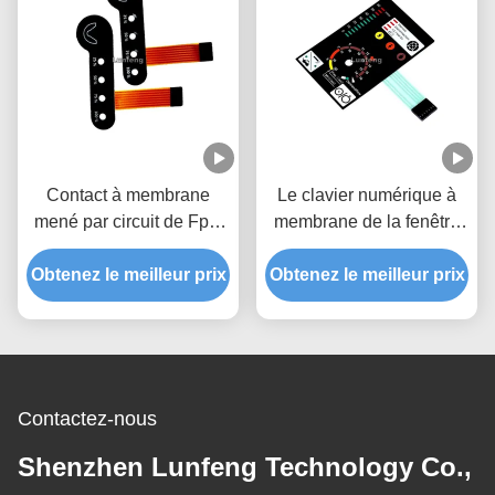
Contact à membrane
Le clavier numérique à
mené par circuit de Fpc,
membrane de la fenêtre
clavier numérique
LED d'affichage à
extérieur mat de contact à
Obtenez le meilleur prix
Obtenez le meilleur prix
cristaux liquides, contact
membrane
à membrane mené par
circuit argenté
Contactez-nous
Shenzhen Lunfeng Technology Co.,