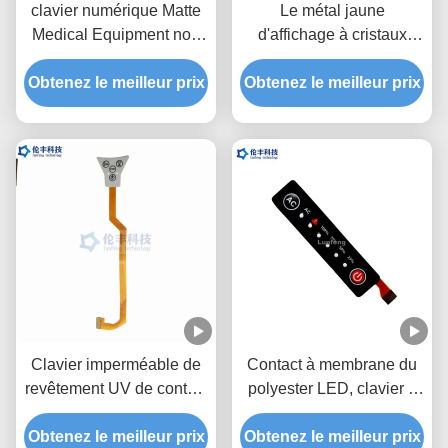
clavier numérique Matte
Le métal jaune
Medical Equipment non
d'affichage à cristaux
tactile de membrane de
liquides de clavier
Obtenez le meilleur prix
3M467 LED
numérique de membrane
Obtenez le meilleur prix
de LED couvre d'un dôme
le clavier de contact à
membrane
Clavier imperméable de
Contact à membrane du
revêtement UV de contact
polyester LED, clavier à
du vert LED de contact à
membrane fait sur
Obtenez le meilleur prix
membrane de Fpc de
Obtenez le meilleur prix
commande de circuit