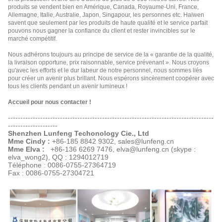
produits se vendent bien en Amérique, Canada, Royaume-Uni, France,
Allemagne, Italie, Australie, Japon, Singapour, les personnes etc. Haiwen
savent que seulement par les produits de haute qualité et le service parfait
pouvons nous gagner la confiance du client et rester invincibles sur le
marché compétitif.
Nous adhérons toujours au principe de service de la « garantie de la qualité,
la livraison opportune, prix raisonnable, service prévenant ». Nous croyons
qu'avec les efforts et le dur labeur de notre personnel, nous sommes liés
pour créer un avenir plus brillant. Nous espérons sincèrement coopérer avec
tous les clients pendant un avenir lumineux !
Accueil pour nous contacter !
-----------------------------------------------------------------------------------
--------------------
Shenzhen Lunfeng Techonology Cie., Ltd
Mme Cindy :
+86-185 8842 9302, sales@lunfeng.cn
Mme Elva :
+86-136 6269 7476, elva@lunfeng.cn (skype :
elva_wong2),
QQ : 1294012719
Téléphone : 0086-0755-27364719
Fax : 0086-0755-27304721