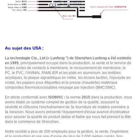
Au sujet des USA :
La technologie Cie., Ltd (« Lunfeng ") de Shenzhen Lunfeng a été estimée
en 1995
, principalement occupé dans la production, la vente et le service de
toutes sortes de contacts à membrane, le recouvrement de membrane, le
PC, le PVC, l'ANIMAL FAMILIER et les plats en aluminium, les lentilles
acryliques, la plaque signalétique en métal, les écrans tactiles, l'époxyde en
cristal, les papiers pour étiquettes et la presse chaude/les matériaux
composites thermodurcissables moulage par injection (BMC/SMC).
En stricte conformité avec
ISO9001 :
la norme
2015
dans la production, nous
avons établi un système complet de gestion de la qualité, assurant la
la
sévérité et clôturons l'enchaînement de
fourniture de matière première à
la
livraison. Nous avons présenté l'équipement d'essai avancé d'ordinateur
pour assurer la qualité du produit stable et fiable qui nous fait prenant la tête
dans le commerce de Shenzhen.
Notre société a plus de 200 employés pour la gestion, la vente, l'ingénierie
et la production et une aire d'usine de plus de 3 000 mètres carrés. Nos