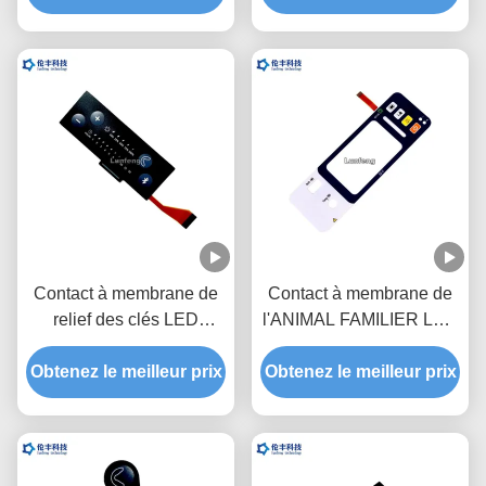
circuit
flexible
Contact à membrane de
Contact à membrane de
relief des clés LED
l'ANIMAL FAMILIER LED
d'ANIMAL FAMILIER,
de polyester, contact à
clavier numérique fait sur
Obtenez le meilleur prix
Obtenez le meilleur prix
membrane de clé adapté
commande de membrane
aux besoins du client de
de FPC LED
conception