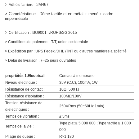
>
3M467
Adhésif arrière :
> Caractéristique :
Dôme
tactile et
en métal + mené + cadre
imperméable
>
Certification : ISO9001 : /ROHS/SG 2015
> Conditions de paiement : T/T, union occidentale
> Expédition par : UPS Fedex /DHL /TNT ou d'autres manières a spécifié
> Délai de livraison : 7~25 jours ouvrables
propriétés 1.Electrical
Contact à membrane
Niveau électrique :
35V (C.C), 100mA, 1W
Résistance de contact :
10Ω~500 Ω
Résistance d'isolation :
100MΩ/100V
Tension-résistance de
250VRms (50~60Hz 1min)
diélectriques :
Temps de vibration :
≤ 5ms
Type plat ≥ 5 000 000 ; Type tactile ≥ 1 000
Temps de la vie :
000
Pliage de queue :
R>1,180