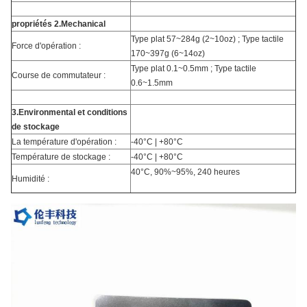
propriétés 2.Mechanical
Type plat 57~284g (2~10oz) ; Type tactile
Force d'opération :
170~397g (6~14oz)
Type plat 0.1~0.5mm ; Type tactile
Course de commutateur :
0.6~1.5mm
3.Environmental et conditions
de stockage
La température d'opération :
-40°C | +80°C
Température de stockage :
-40°C | +80°C
40°C, 90%~95%, 240 heures
Humidité :