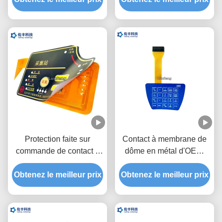
faits sur commande
dôme en métal de deux
queues
Protection faite sur
Contact à membrane de
commande de contact à
dôme en métal d'OEM,
membrane de polyester
commutateur tactile de
pour détecter l'instrument
Obtenez le meilleur prix
Obtenez le meilleur prix
dôme en métal de
lancement de 1.0mm