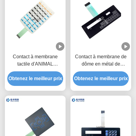
Contact à membrane
Contact à membrane de
tactile d'ANIMAL
dôme en métal de
FAMILIER, OEM tactile
l'Autotype F150, clavier
de commutateur de dôme
Obtenez le meilleur prix
Obtenez le meilleur prix
numérique tactile de
en métal
commutateur d'ANIMAL
FAMILIER