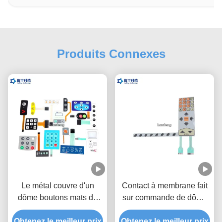
Produits Connexes
Le métal couvre d'un
Contact à membrane fait
dôme boutons mats de
sur commande de dôme
commutateur de clavier
en métal de polyester,
Obtenez le meilleur prix
de membrane/brillants
Obtenez le meilleur prix
commutateur tactile de