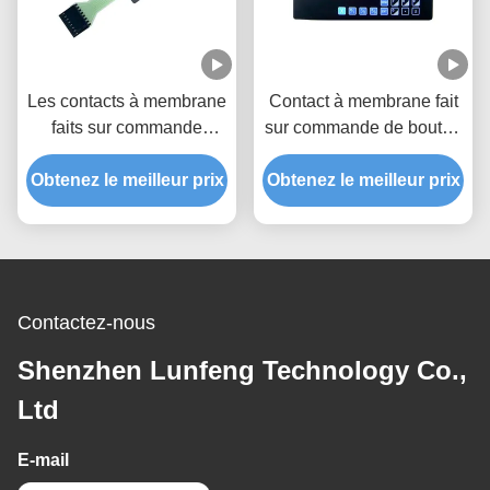
Les contacts à membrane
Contact à membrane fait
faits sur commande
sur commande de bouton
imperméables de haute
de polyester avec le
performance CHOIENT le
Obtenez le meilleur prix
Obtenez le meilleur prix
connecteur de 2.54mm
matériel de polyester
Contactez-nous
Shenzhen Lunfeng Technology Co.,
Ltd
E-mail