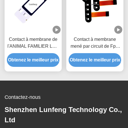
Contact à membrane de
Contact à membrane
l'ANIMAL FAMILIER LED
mené par circuit de Fpc,
de polyester, contact à
clavier numérique
Obtenez le meilleur prix
membrane de clé adapté
extérieur mat de contact à
Obtenez le meilleur prix
aux besoins du client de
membrane
conception
Contactez-nous
Shenzhen Lunfeng Technology Co.,
Ltd