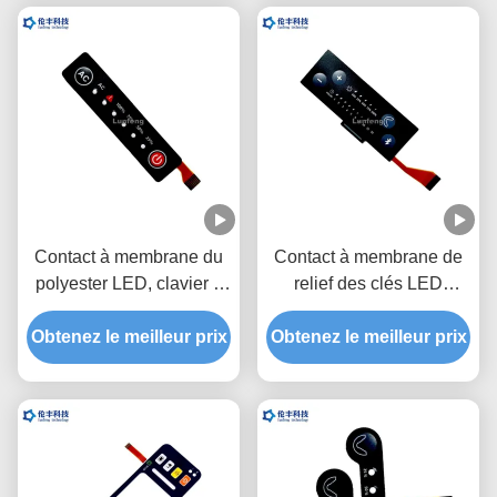
Contact à membrane du
Contact à membrane de
polyester LED, clavier à
relief des clés LED
membrane fait sur
d'ANIMAL FAMILIER,
Obtenez le meilleur prix
commande de circuit
clavier numérique fait sur
Obtenez le meilleur prix
flexible
commande de membrane
de FPC LED