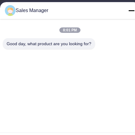
86--13662697476
Sales Manager
8:01 PM
Chine Bonne qualité Contact à membrane de dôme en métal Le
Good day, what product are you looking for?
fournisseur. -2026 Shenzhen Lunfeng Technology Co., Ltd Tous
les droits réservés.
Politique de confidentialité
|
Plan du site