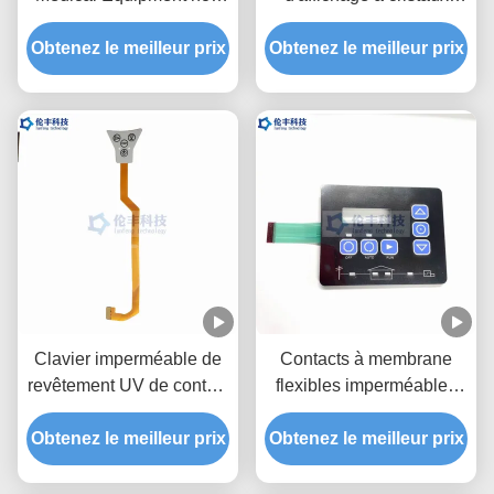
tactile de membrane de
liquides de clavier
Obtenez le meilleur prix
3M467 LED
numérique de membrane
Obtenez le meilleur prix
de LED couvre d'un dôme
le clavier de contact à
membrane
Clavier imperméable de
Contacts à membrane
revêtement UV de contact
flexibles imperméables
du vert LED de contact à
tactiles de PVC LED
Obtenez le meilleur prix
membrane de Fpc de
Obtenez le meilleur prix
3M468 de PC de clavier
circuit
numérique de membrane
de LED