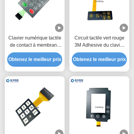
Clavier numérique tactile
Circuit tactile vert rouge
de contact à membrane
3M Adhesive du clavier
de LED, commutateur
numérique FPC de
Obtenez le meilleur prix
tactile d'affichage à
Obtenez le meilleur prix
contact à membrane de
cristaux liquides de
LED
fenêtre de dôme noir en
métal