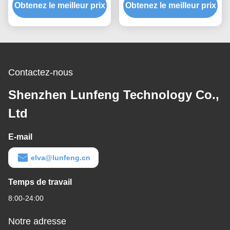
Obtenez le meilleur prix
membrane d'ANIMAL
Obtenez le meilleur prix
membrane d'ANIMAL
FAMILIER pour des cafés
FAMILIER de mètre de
teneur en eau
Contactez-nous
Shenzhen Lunfeng Technology Co.,
Ltd
E-mail
elva@lunfeng.cn
Temps de travail
8:00-24:00
Notre adresse