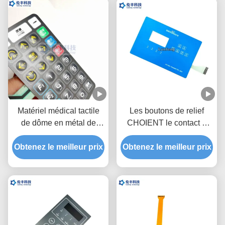
Matériel médical tactile
Les boutons de relief
de dôme en métal de
CHOIENT le contact à
recouvrement de clavier
membrane fait sur
Obtenez le meilleur prix
numérique de contact à
Obtenez le meilleur prix
commande avec la
membrane d'ANIMAL
surface brillante
FAMILIER de Polydone