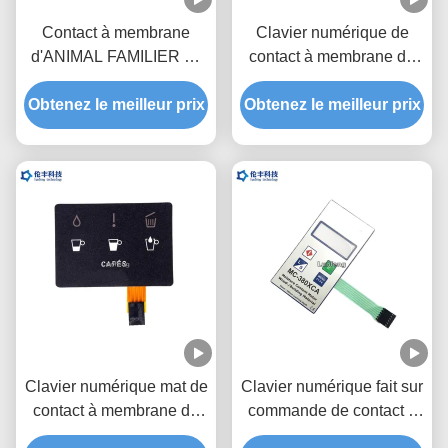
Contact à membrane
Clavier numérique de
d'ANIMAL FAMILIER de
contact à membrane de
FPC, commutateur de
circuit de FPC, Matte
Obtenez le meilleur prix
clavier de membrane
Obtenez le meilleur prix
Membrane Keyboard
d'ODM d'OEM
Switch
Clavier numérique mat de
Clavier numérique fait sur
contact à membrane de
commande de contact à
FPC, contact à
membrane, contact à