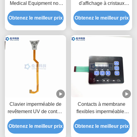
Medical Equipment non
d'affichage à cristaux
tactile de membrane de
liquides de clavier
Obtenez le meilleur prix
3M467 LED
numérique de membrane
Obtenez le meilleur prix
de LED couvre d'un dôme
le clavier de contact à
membrane
Clavier imperméable de
Contacts à membrane
revêtement UV de contact
flexibles imperméables
du vert LED de contact à
tactiles de PVC LED
Obtenez le meilleur prix
membrane de Fpc de
Obtenez le meilleur prix
3M468 de PC de clavier
circuit
numérique de membrane