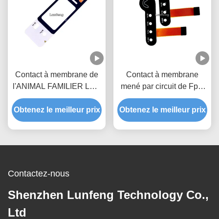
Contact à membrane de
Contact à membrane
l'ANIMAL FAMILIER LED
mené par circuit de Fpc,
de polyester, contact à
clavier numérique
Obtenez le meilleur prix
membrane de clé adapté
extérieur mat de contact à
Obtenez le meilleur prix
aux besoins du client de
membrane
conception
Contactez-nous
Shenzhen Lunfeng Technology Co.,
Ltd