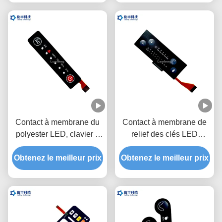
de LED
Contact à membrane du
Contact à membrane de
polyester LED, clavier à
relief des clés LED
membrane fait sur
d'ANIMAL FAMILIER,
Obtenez le meilleur prix
commande de circuit
clavier numérique fait sur
Obtenez le meilleur prix
flexible
commande de membrane
de FPC LED