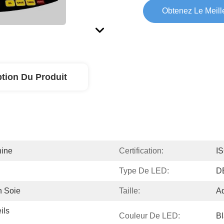
Obtenez Le Meille
ption Du Produit
hine
Certification:
I
Type De LED:
D
n Soie
Taille:
Ad
ls 
Couleur De LED:
Bl