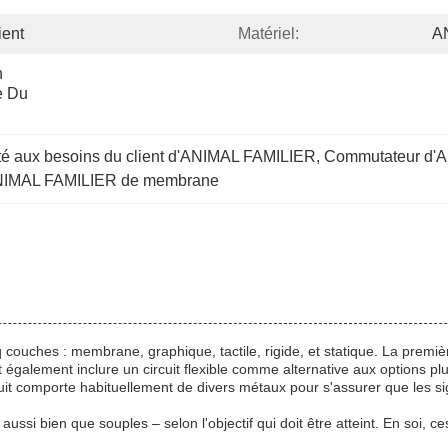
ient
Matériel:
A
 
 Du 
é aux besoins du client d'ANIMAL FAMILIER
, 
Commutateur d'A
ANIMAL FAMILIER de membrane
hes : membrane, graphique, tactile, rigide, et statique. La première 
 également inclure un circuit flexible comme alternative aux options plu
cuit comporte habituellement de divers métaux pour s'assurer que les 
si bien que souples – selon l'objectif qui doit être atteint. En soi, c