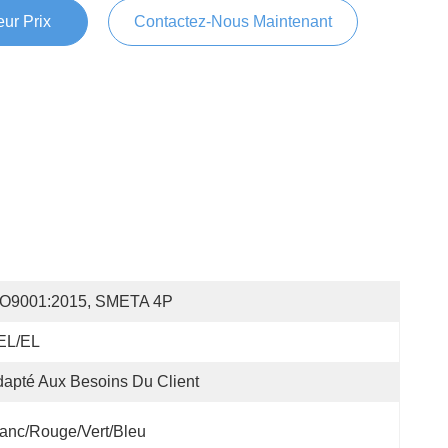
ur Prix
Contactez-Nous Maintenant
SO9001:2015, SMETA 4P
EL/EL
apté Aux Besoins Du Client
anc/rouge/vert/bleu