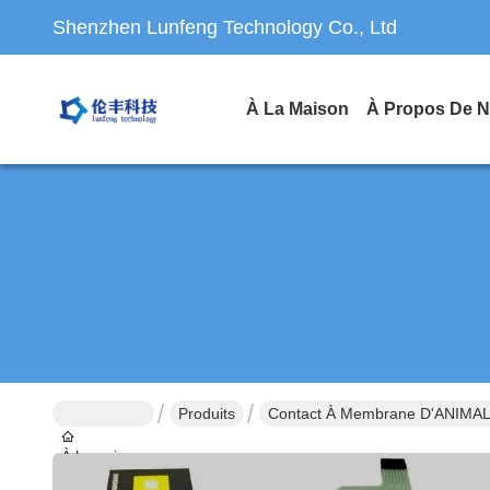
Shenzhen Lunfeng Technology Co., Ltd
À La Maison
À Propos De 
Produits
Contact À Membrane D'ANIMA
À la maison