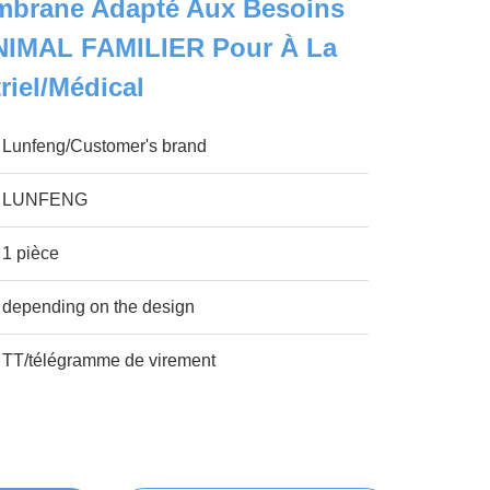
mbrane Adapté Aux Besoins
ANIMAL FAMILIER Pour À La
riel/médical
Lunfeng/Customer's brand
LUNFENG
1 pièce
depending on the design
TT/télégramme de virement