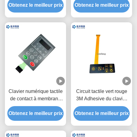
Obtenez le meilleur prix
numérique de contact à
Obtenez le meilleur prix
commande avec la
membrane d'ANIMAL
surface brillante
FAMILIER de Polydone
Clavier numérique tactile
Circuit tactile vert rouge
de contact à membrane
3M Adhesive du clavier
de LED, commutateur
numérique FPC de
Obtenez le meilleur prix
tactile d'affichage à
Obtenez le meilleur prix
contact à membrane de
cristaux liquides de
LED
fenêtre de dôme noir en
métal