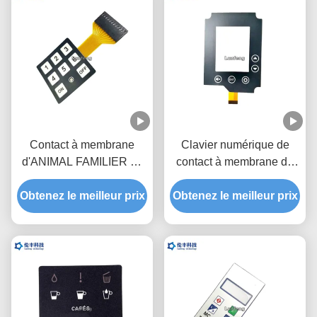
Contact à membrane
Clavier numérique de
d'ANIMAL FAMILIER de
contact à membrane de
FPC, commutateur de
circuit de FPC, Matte
Obtenez le meilleur prix
clavier de membrane
Obtenez le meilleur prix
Membrane Keyboard
d'ODM d'OEM
Switch