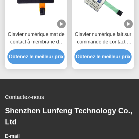
Clavier numérique mat de
Clavier numérique fait sur
contact à membrane de
commande de contact à
FPC, contact à
membrane, contact à
Obtenez le meilleur prix
membrane d'ANIMAL
Obtenez le meilleur prix
membrane d'ANIMAL
FAMILIER pour des cafés
FAMILIER de mètre de
teneur en eau
Contactez-nous
Shenzhen Lunfeng Technology Co.,
Ltd
E-mail