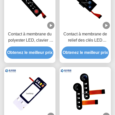
Contact à membrane du
Contact à membrane de
polyester LED, clavier à
relief des clés LED
membrane fait sur
d'ANIMAL FAMILIER,
Obtenez le meilleur prix
commande de circuit
clavier numérique fait sur
Obtenez le meilleur prix
flexible
commande de membrane
de FPC LED