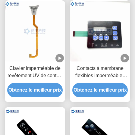
membrane
Clavier imperméable de
Contacts à membrane
revêtement UV de contact
flexibles imperméables
du vert LED de contact à
tactiles de PVC LED
Obtenez le meilleur prix
membrane de Fpc de
Obtenez le meilleur prix
3M468 de PC de clavier
circuit
numérique de membrane
de LED