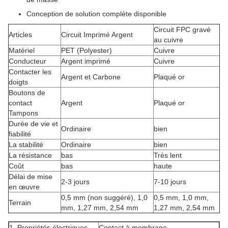
Conception de solution complète disponible
Circuit FPC gravé
Articles
Circuit Imprimé Argent
au cuivre
Matériel
PET (Polyester)
Cuivre
Conducteur
Argent imprimé
Cuivre
Contacter les
Argent et Carbone
Plaqué or
doigts
Boutons de
contact
Argent
Plaqué or
Tampons
Durée de vie et
Ordinaire
bien
fiabilité
La stabilité
Ordinaire
bien
La résistance
bas
Très lent
Coût
bas
haute
Délai de mise
2-3 jours
7-10 jours
en œuvre
0,5 mm (non suggéré), 1,0
0,5 mm, 1,0 mm,
Terrain
mm, 1,27 mm, 2,54 mm
1,27 mm, 2,54 mm
1. Propriétés électriques
Contact à membrane