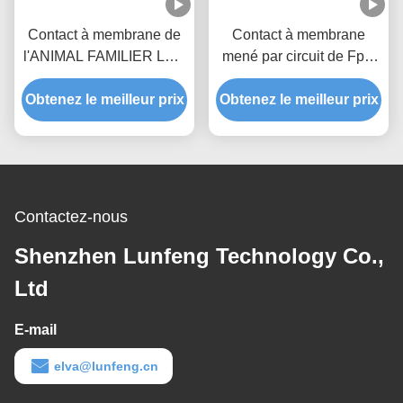
Contact à membrane de
Contact à membrane
l'ANIMAL FAMILIER LED
mené par circuit de Fpc,
de polyester, contact à
clavier numérique
Obtenez le meilleur prix
membrane de clé adapté
extérieur mat de contact à
Obtenez le meilleur prix
aux besoins du client de
membrane
conception
Contactez-nous
Shenzhen Lunfeng Technology Co.,
Ltd
E-mail
elva@lunfeng.cn