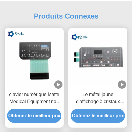
Produits Connexes
clavier numérique Matte
Le métal jaune
Medical Equipment non
d'affichage à cristaux
tactile de membrane de
liquides de clavier
Obtenez le meilleur prix
3M467 LED
numérique de membrane
Obtenez le meilleur prix
de LED couvre d'un dôme
le clavier de contact à