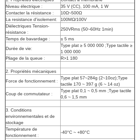
Niveau électrique :
35 V (CC), 100 mA, 1 W
Contacter la résistance :
10Ω~500Ω
La resistance d'isolement:
100MΩ/100V
Diélectriques Tension-
250VRms (50~60Hz 1min)
résistance :
Temps de bavardage :
≤ 5 ms
Type plat ≥ 5 000 000 ;Type tactile ≥
Durée de vie:
1 000 000
Pliage de la queue :
R>1 180
2. Propriétés mécaniques
Type plat 57~284g (2~10oz);Type
Force de fonctionnement :
tactile 170 ~ 397 g (6 ~ 14 oz)
Type plat 0,1 ~ 0,5 mm ;Type tactile
Coup de commutateur :
0,6 ~ 1,5 mm
3. Conditions
environnementales et de
stockage
Température de
-40°C ~ +80°C
fonctionnement :