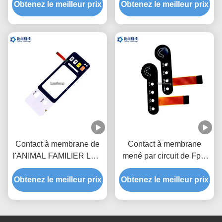
Obtenez le meilleur prix
commande de circuit
clavier numérique fait sur
Obtenez le meilleur prix
flexible
commande de membrane
de FPC LED
Contact à membrane de
Contact à membrane
l'ANIMAL FAMILIER LED
mené par circuit de Fpc,
de polyester, contact à
clavier numérique
Obtenez le meilleur prix
membrane de clé adapté
extérieur mat de contact à
Obtenez le meilleur prix
aux besoins du client de
membrane
conception