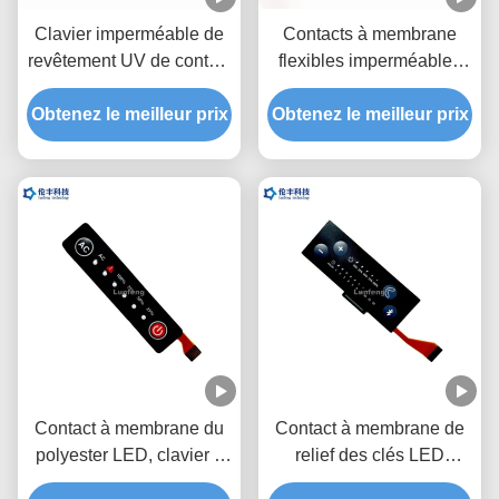
Clavier imperméable de
Contacts à membrane
revêtement UV de contact
flexibles imperméables
du vert LED de contact à
tactiles de PVC LED
Obtenez le meilleur prix
membrane de Fpc de
Obtenez le meilleur prix
3M468 de PC de clavier
circuit
numérique de membrane
de LED
Contact à membrane du
Contact à membrane de
polyester LED, clavier à
relief des clés LED
membrane fait sur
d'ANIMAL FAMILIER,