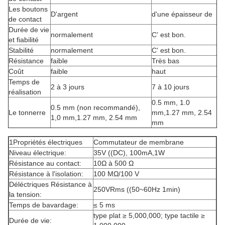
Les boutons
D'argent
d'une épaisseur de
de contact
Durée de vie
normalement
C' est bon.
et fiabilité
Stabilité
normalement
C' est bon.
Résistance
faible
Très bas
Coût
faible
haut
Temps de
2 à 3 jours
7 à 10 jours
réalisation
0.5 mm, 1.0
0.5 mm (non recommandé),
Le tonnerre
mm,1.27 mm, 2.54
1,0 mm,1.27 mm, 2.54 mm
mm
1Propriétés électriques
Commutateur de membrane
Niveau électrique:
35V ((DC), 100mA,1W
Résistance au contact:
10Ω à 500 Ω
Résistance à l'isolation:
100 MΩ/100 V
Déléctriques Résistance à
250VRms ((50~60Hz 1min)
la tension:
Temps de bavardage:
≤ 5 ms
type plat ≥ 5,000,000; type tactile ≥
Durée de vie: