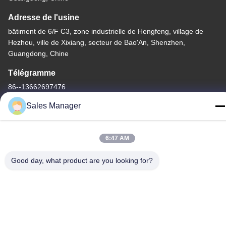
Adresse de l'usine
bâtiment de 6/F C3, zone industrielle de Hengfeng, village de
Hezhou, ville de Xixiang, secteur de Bao'An, Shenzhen,
Guangdong, Chine
Télégramme
86--13662697476
Sales Manager
6:47 AM
Chine Bonne qualité Contact à membrane de dôme en métal Le
fournisseur. -2026 Shenzhen Lunfeng Technology Co., Ltd Tous
Good day, what product are you looking for?
les droits réservés.
Politique de confidentialité
|
Plan du site