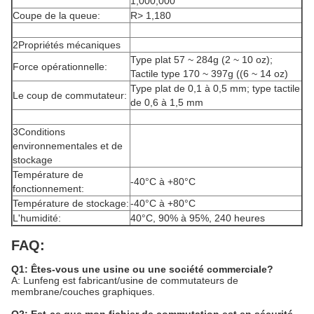
1,000,000
Coupe de la queue:
R> 1,180
2Propriétés mécaniques
Type plat 57 ~ 284g (2 ~ 10 oz);
Force opérationnelle:
Tactile type 170 ~ 397g ((6 ~ 14 oz)
Type plat de 0,1 à 0,5 mm; type tactile
Le coup de commutateur:
de 0,6 à 1,5 mm
3Conditions
environnementales et de
stockage
Température de
-40°C à +80°C
fonctionnement:
Température de stockage:
-40°C à +80°C
L'humidité:
40°C, 90% à 95%, 240 heures
FAQ:
Q1: Êtes-vous une usine ou une société commerciale?
A: Lunfeng est fabricant/usine de commutateurs de
membrane/couches graphiques.