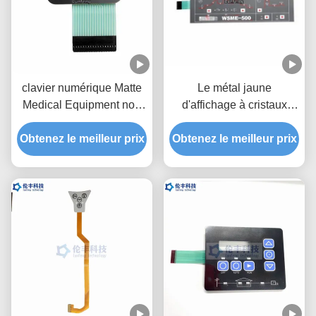
clavier numérique Matte
Le métal jaune
Medical Equipment non
d'affichage à cristaux
tactile de membrane de
liquides de clavier
Obtenez le meilleur prix
3M467 LED
numérique de membrane
Obtenez le meilleur prix
de LED couvre d'un dôme
le clavier de contact à
membrane