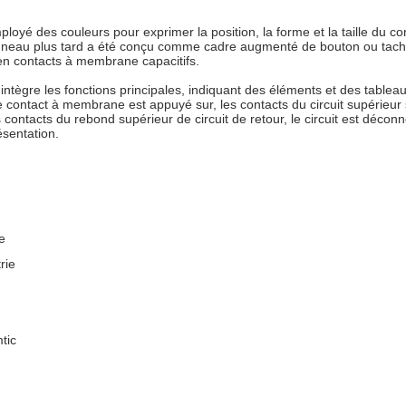
yé des couleurs pour exprimer la position, la forme et la taille du corps 
, le panneau plus tard a été conçu comme cadre augmenté de bouton ou 
en contacts à membrane capacitifs.
ntègre les fonctions principales, indiquant des éléments et des tableau
le contact à membrane est appuyé sur, les contacts du circuit supérieur 
 les contacts du rebond supérieur de circuit de retour, le circuit est déc
ésentation.
e
rie
tic