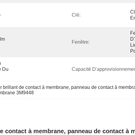
C
 
Clé:
En
Fe
m 
D'
Fenêtre:
Li
P
 
 Du 
Capacité D'approvisionnemen
r brillant de contact à membrane
, 
panneau de contact à membr
embrane 3M9448
t de contact à membrane, panneau de contact à