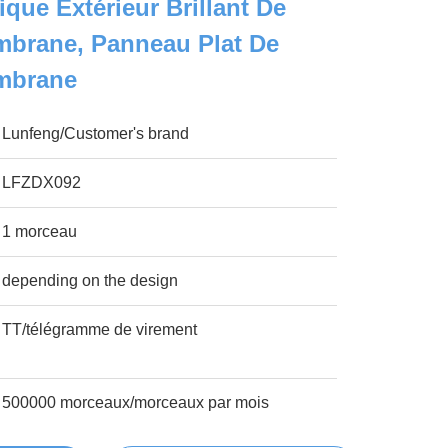
que Extérieur Brillant De
mbrane, Panneau Plat De
mbrane
Lunfeng/Customer's brand
LFZDX092
1 morceau
depending on the design
TT/télégramme de virement
500000 morceaux/morceaux par mois