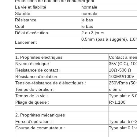
Protections de boutons de contact
Argent
La vie et fiabilité
normale
Stabilité
normale
Résistance
le bas
Coût
le bas
Délai d'exécution
2 ou 3 jours
0.5mm (pas a suggéré), 1
Lancement
1. Propriétés électriques
Contact à me
Niveau électrique :
35V (C.C), 1
Résistance de contact :
10Ω~500 Ω
Résistance d'isolation :
100MΩ/100V
Tension-résistance de diélectriques :
250VRms (50~
Temps de vibration :
≤ 5ms
Temps de la vie :
Type plat ≥ 5 
Pliage de queue :
R>1,180
2. Propriétés mécaniques
Force d'opération :
Type plat 57~
Course de commutateur :
Type plat 0.1