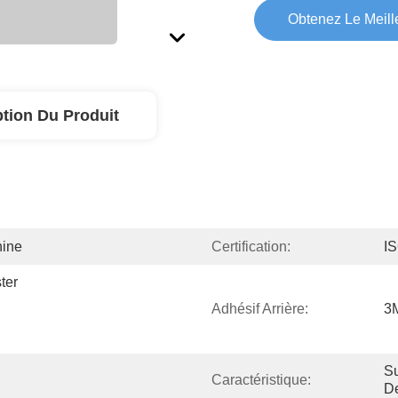
Obtenez Le Meille
ption Du Produit
hine
Certification:
I
er 
Adhésif Arrière:
3
Su
Caractéristique:
De