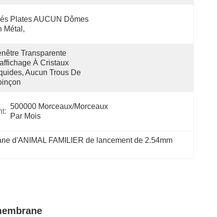
lés Plates AUCUN Dômes 
 Métal,
nêtre Transparente 
affichage À Cristaux 
quides, Aucun Trous De 
oinçon
500000 Morceaux/morceaux 
t:
Par Mois
ane d'ANIMAL FAMILIER de lancement de 2.54mm
 membrane