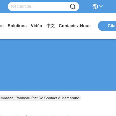
es
Solutions
Vidéo
中文
Contactez-Nous
Cita
 Membrane, Panneau Plat De Contact À Membrane