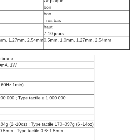
Or plaqué
bon
bon
Très bas
haut
7-10 jours
.0mm, 1.27mm, 2.54mm
0.5mm, 1.0mm, 1.27mm, 2.54mm
mbrane
00mA, 1W
60Hz 1min)
000 000 ; Type tactile ≥ 1 000 000
284g (2~10oz) ; Type tactile 170~397g (6~14oz)
~0.5mm ; Type tactile 0.6~1.5mm