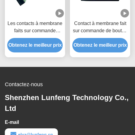
Les contacts à membrane
Contact à membrane fait
faits sur commande
sur commande de bouton
imperméables de haute
de polyester avec le
performance CHOIENT le
Obtenez le meilleur prix
Obtenez le meilleur prix
connecteur de 2.54mm
matériel de polyester
Contactez-nous
Shenzhen Lunfeng Technology Co.,
Ltd
E-mail
elva@lunfeng.cn