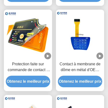
faits sur commande
dôme en métal de deux
queues
Protection faite sur
Contact à membrane de
commande de contact à
dôme en métal d'OEM,
membrane de polyester
commutateur tactile de
pour détecter l'instrument
Obtenez le meilleur prix
Obtenez le meilleur prix
dôme en métal de
lancement de 1.0mm