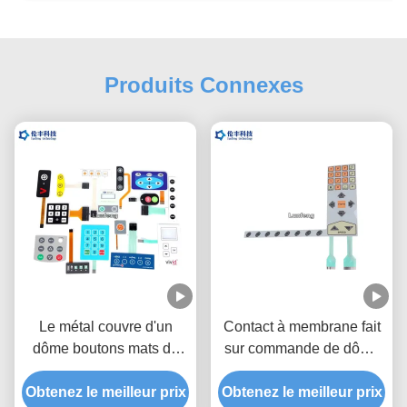
Produits Connexes
Le métal couvre d'un
Contact à membrane fait
dôme boutons mats de
sur commande de dôme
commutateur de clavier
en métal de polyester,
Obtenez le meilleur prix
de membrane/brillants
Obtenez le meilleur prix
commutateur tactile de