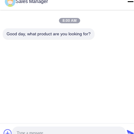
Sales Manager
8:00 AM
Chine Bonne qualité Contact à membrane de dôme en métal Le
fournisseur. -2026 Shenzhen Lunfeng Technology Co., Ltd Tous
Good day, what product are you looking for?
les droits réservés.
Politique de confidentialité
|
Plan du site