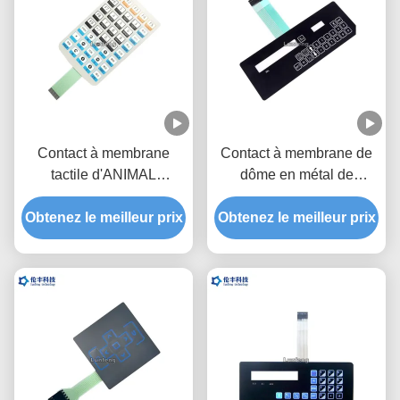
Contact à membrane
Contact à membrane de
tactile d'ANIMAL
dôme en métal de
FAMILIER, OEM tactile
l'Autotype F150, clavier
de commutateur de dôme
Obtenez le meilleur prix
Obtenez le meilleur prix
numérique tactile de
en métal
commutateur d'ANIMAL
FAMILIER