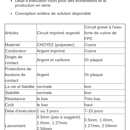
Délai d'exécution court pour des échantillons et la
production en série
Conception entière de solution disponible
Circuit gravé à l'eau-
Articles
Circuit imprimé argenté
forte de cuivre de
FPC
Matériel
CHOYEZ (polyester)
Cuivre
Conducteur
Argent imprimé
Cuivre
Doigts de
Argent et carbone
Or plaqué
contact
Protections de
boutons de
Argent
Or plaqué
contact
La vie et fiabilité
normale
bon
Stabilité
normale
bon
Résistance
le bas
Très bas
Coût
le bas
haut
Délai d'exécution
2 ou 3 jours
7-10 jours
0.5mm (pas a suggéré),
0.5mm, 1.0mm,
1.0mm, 1.27mm,
Lancement
1.27mm, 2.54mm
2.54mm