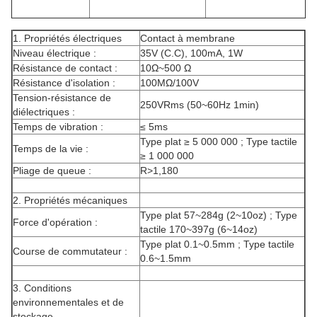
1. Propriétés électriques
Contact à membrane
Niveau électrique :
35V (C.C), 100mA, 1W
Résistance de contact :
10Ω~500 Ω
Résistance d'isolation :
100MΩ/100V
Tension-résistance de
250VRms (50~60Hz 1min)
diélectriques :
Temps de vibration :
≤ 5ms
Type plat ≥ 5 000 000 ; Type tactile
Temps de la vie :
≥ 1 000 000
Pliage de queue :
R>1,180
2. Propriétés mécaniques
Type plat 57~284g (2~10oz) ; Type
Force d'opération :
tactile 170~397g (6~14oz)
Type plat 0.1~0.5mm ; Type tactile
Course de commutateur :
0.6~1.5mm
3. Conditions
environnementales et de
stockage