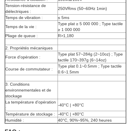
Tension-résistance de
250VRms (50~60Hz 1min)
diélectriques :
Temps de vibration :
≤ 5ms
Type plat ≥ 5 000 000 ; Type tactile
Temps de la vie :
≥ 1 000 000
Pliage de queue :
R>1,180
2. Propriétés mécaniques
Type plat 57~284g (2~10oz) ; Type
Force d'opération :
tactile 170~397g (6~14oz)
Type plat 0.1~0.5mm ; Type tactile
Course de commutateur :
0.6~1.5mm
3. Conditions
environnementales et de
stockage
La température d'opération
-40°C | +80°C
:
Température de stockage :
-40°C | +80°C
Humidité :
40°C, 90%~95%, 240 heures