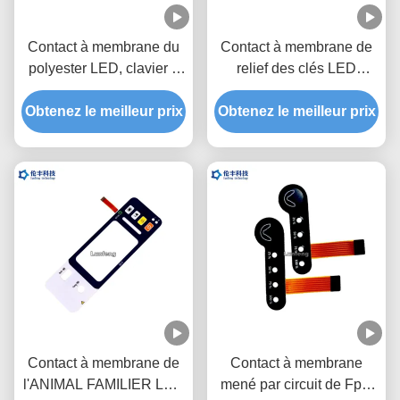
Contact à membrane du
Contact à membrane de
polyester LED, clavier à
relief des clés LED
membrane fait sur
d'ANIMAL FAMILIER,
Obtenez le meilleur prix
commande de circuit
clavier numérique fait sur
Obtenez le meilleur prix
flexible
commande de membrane
de FPC LED
Contact à membrane de
Contact à membrane
l'ANIMAL FAMILIER LED
mené par circuit de Fpc,