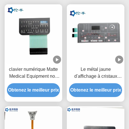
clavier numérique Matte
Le métal jaune
Medical Equipment non
d'affichage à cristaux
tactile de membrane de
liquides de clavier
Obtenez le meilleur prix
3M467 LED
numérique de membrane
Obtenez le meilleur prix
de LED couvre d'un dôme
le clavier de contact à
membrane