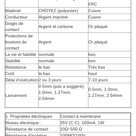
FPC
Matériel
CHOYEZ (polyester)
Cuivre
Conducteur
Argent imprimé
Cuivre
Doigts de
Argent et carbone
Or plaqué
contact
Protections de
boutons de
Argent
Or plaqué
contact
La vie et fiabilité
normale
bon
Stabilité
normale
bon
Résistance
le bas
Très bas
Coût
le bas
haut
Délai d'exécution
2 ou 3 jours
7-10 jours
0.5mm (pas a suggéré),
0.5mm, 1.0mm,
1.0mm, 1.27mm,
Lancement
1.27mm, 2.54mm
2.54mm
1. Propriétés électriques
Contact à membrane
Niveau électrique :
35V (C.C), 100mA, 1W
Résistance de contact :
10Ω~500 Ω
Résistance d'isolation :
100MΩ/100V