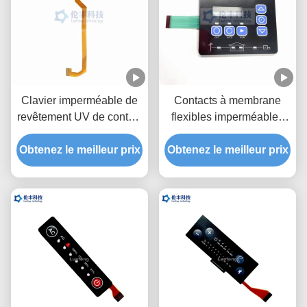
Clavier imperméable de
Contacts à membrane
revêtement UV de contact
flexibles imperméables
du vert LED de contact à
tactiles de PVC LED
Obtenez le meilleur prix
membrane de Fpc de
Obtenez le meilleur prix
3M468 de PC de clavier
circuit
numérique de membrane
de LED