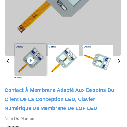
Contact À Membrane Adapté Aux Besoins Du
Client De La Conception LED, Clavier
Numérique De Membrane De LGF LED
Nom De Marque:
Lunfeng