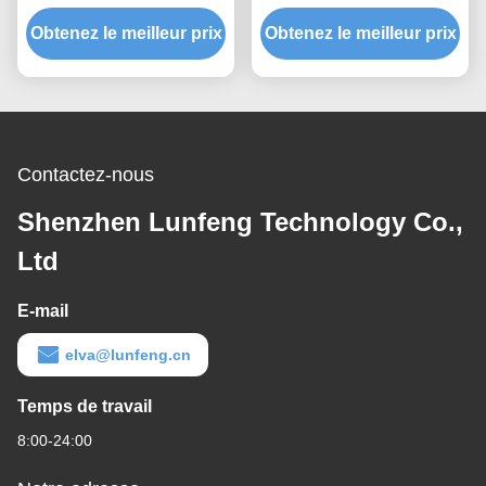
de polyester, contact à
clavier numérique
Obtenez le meilleur prix
membrane de clé adapté
extérieur mat de contact à
Obtenez le meilleur prix
aux besoins du client de
membrane
conception
Contactez-nous
Shenzhen Lunfeng Technology Co.,
Ltd
E-mail
elva@lunfeng.cn
Temps de travail
8:00-24:00