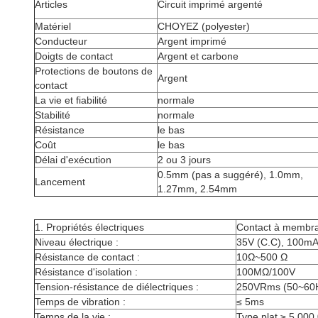
Articles
Circuit imprimé argenté
Matériel
CHOYEZ (polyester)
Conducteur
Argent imprimé
Doigts de contact
Argent et carbone
Protections de boutons de
Argent
contact
La vie et fiabilité
normale
Stabilité
normale
Résistance
le bas
Coût
le bas
Délai d'exécution
2 ou 3 jours
0.5mm (pas a suggéré), 1.0mm,
Lancement
1.27mm, 2.54mm
1.
Propriétés électriques
Contact à membr
Niveau électrique :
35V (C.C), 100m
Résistance de contact :
10Ω~500 Ω
Résistance d'isolation :
100MΩ/100V
Tension-résistance de diélectriques :
250VRms (50~60H
Temps de vibration :
≤ 5ms
Temps de la vie :
Type plat ≥ 5 000 