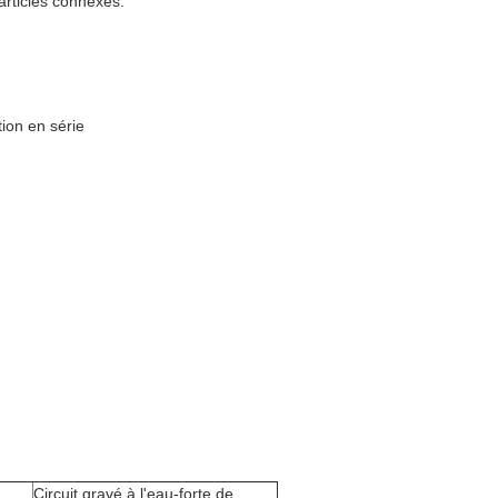
articles connexes.
tion en série
Circuit gravé à l'eau-forte de