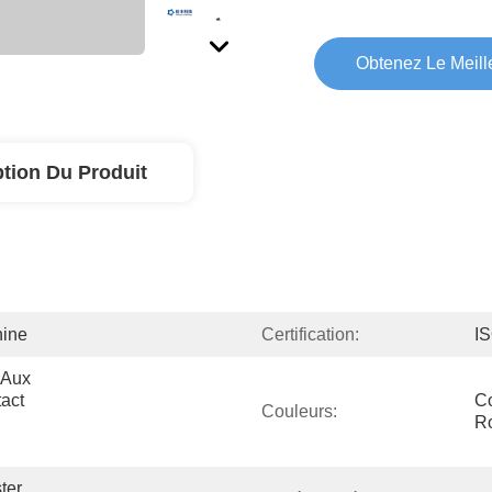
Obtenez Le Meille
ption Du Produit
hine
Certification:
I
Aux 
ct 
Co
Couleurs:
Ro
er 