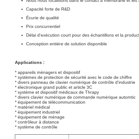
Nous nous focalisons dans le contact à membrane et les 
Capacité forte de R&D
Écurie de qualité
Prix concurrentiel
Délai d'exécution court pour des échantillons et la produc
Conception entière de solution disponible
Applications :
* appareils ménagers et dispositif
* systèmes de protection de sécurité avec le code de chiffre
* divers panneau de clavier numérique de contrôle d'industrie
* électronique grand public et article 3C
* système et dispositif médicaux de Thrapy
* divers clavier numérique de commande numérique automtic
* équipement de télécommunication
* matériel médical
* équipement industriel
* équipement de ménage
* contrôleur à distance
* système de contrôle