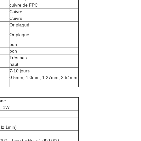
cuivre de FPC
Cuivre
Cuivre
Or plaqué
Or plaqué
bon
bon
Très bas
haut
7-10 jours
0.5mm, 1.0mm, 1.27mm, 2.54mm
ane
A, 1W
z 1min)
000 ; Type tactile ≥ 1 000 000