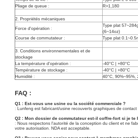
Pliage de queue :
R>1,180
2.
Propriétés mécaniques
Type plat 57~284g
Force d'opération :
(6~14oz)
Course de commutateur :
Type plat 0.1~0.5
3.
Conditions environnementales et de
stockage
La température d'opération :
-40°C | +80°C
Température de stockage :
-40°C | +80°C
Humidité :
40°C, 90%~95%, 
FAQ :
Q1 : Est-vous une usine ou la société commerciale ?
: Lunfeng est fabricant/usine recouverts graphiques de cont
Q2 : Mon dossier de commutateur est-il coffre-fort si je te 
: Nous respectons l'autorité de la conception du client et ne 
votre autorisation. NDA est acceptable.