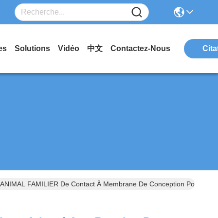
es
Solutions
Vidéo
中文
Contactez-Nous
Cita
r ANIMAL FAMILIER De Contact À Membrane De Conception Pour Le Con