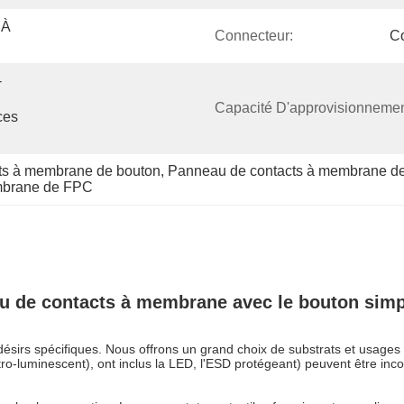
À 
Connecteur:
C
-
Capacité D'approvisionnemen
es 
ts à membrane de bouton
, 
Panneau de contacts à membrane de 
mbrane de FPC
 de contacts à membrane avec le bouton simple
irs spécifiques. Nous offrons un grand choix de substrats et usages 
lectro-luminescent), ont inclus la LED, l'ESD protégeant) peuvent être i