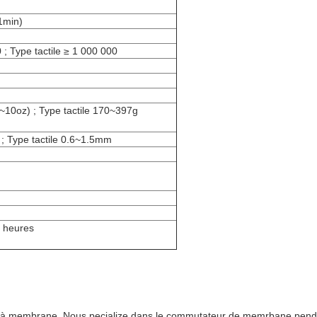
1min)
 ; Type tactile ≥ 1 000 000
~10oz) ; Type tactile 170~397g
; Type tactile 0.6~1.5mm
 heures
act à membrane. Nous pecialize dans le commutateur de memrbane pen