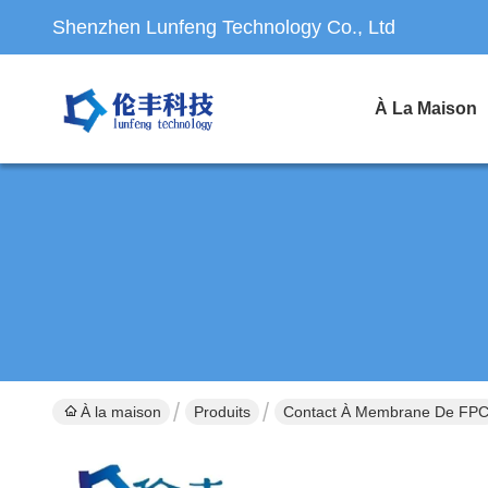
Shenzhen Lunfeng Technology Co., Ltd
À La Maison
À la maison
Produits
Contact À Membrane De FP