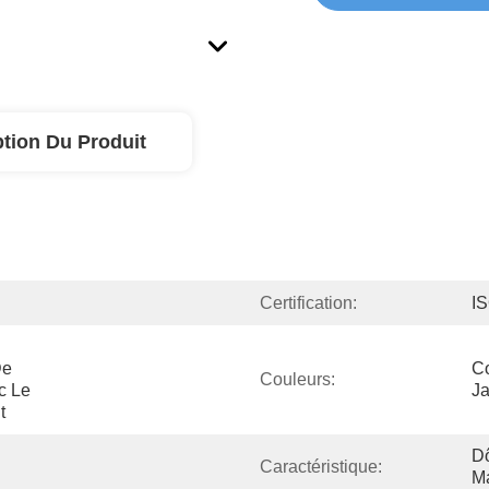
ption Du Produit
Certification:
I
e 
Co
Couleurs:
 Le 
Ja
t 
Dô
Caractéristique:
Ma