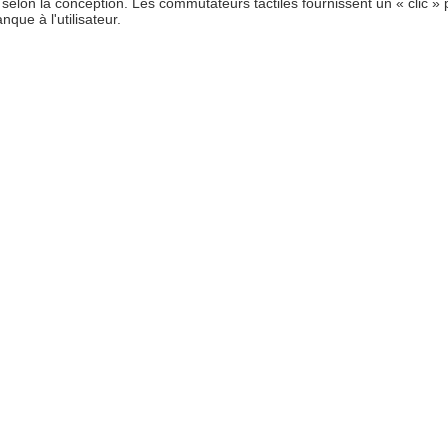
selon la conception. Les commutateurs tactiles fournissent un « clic »
que à l'utilisateur.