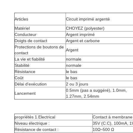
Articles
Circuit imprimé argenté
Matériel
CHOYEZ (polyester)
Conducteur
Argent imprimé
Doigts de contact
Argent et carbone
Protections de boutons de
Argent
contact
La vie et fiabilité
normale
Stabilité
normale
Résistance
le bas
Coût
le bas
Délai d'exécution
2 ou 3 jours
0.5mm (pas a suggéré), 1.0mm,
Lancement
1.27mm, 2.54mm
propriétés 1.Electrical
Contact à membrane
Niveau électrique :
35V (C.C), 100mA, 
Résistance de contact :
10Ω~500 Ω