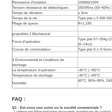
Résistance d'isolation :
100MΩ/100V
Tension-résistance de diélectriques :
250VRms (50~60Hz 
Temps de vibration :
≤ 5ms
Temps de la vie :
Type plat ≥ 5 000 000
Pliage de queue :
R>1,180
propriétés 2.Mechanical
Type plat 57~284g (2
Force d'opération :
(6~14oz)
Course de commutateur :
Type plat 0.1~0.5mm 
3.Environmental et conditions de
stockage
La température d'opération :
-40°C | +80°C
Température de stockage :
-40°C | +80°C
40°C, 90%~95%, 240
Humidité :
FAQ :
Q1 : Est-vous une usine ou la société commerciale ?
: Lunfeng est fabricant/usine recouverts graphiques de cont