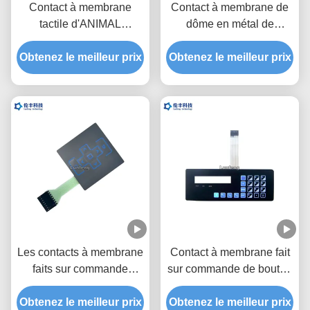
Contact à membrane
Contact à membrane de
tactile d'ANIMAL
dôme en métal de
FAMILIER, OEM tactile
l'Autotype F150, clavier
de commutateur de dôme
Obtenez le meilleur prix
Obtenez le meilleur prix
numérique tactile de
en métal
commutateur d'ANIMAL
FAMILIER
Les contacts à membrane
Contact à membrane fait
faits sur commande
sur commande de bouton
imperméables de haute
de polyester avec le
performance CHOIENT le
Obtenez le meilleur prix
Obtenez le meilleur prix
connecteur de 2.54mm