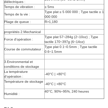
diélectriques :
Temps de vibration :
≤ 5ms
Type plat ≥ 5 000 000 ; Type tactile ≥ 1
Temps de la vie :
000 000
Pliage de queue :
R>1,180
propriétés 2.Mechanical
Type plat 57~284g (2~10oz) ; Type
Force d'opération :
tactile 170~397g (6~14oz)
Type plat 0.1~0.5mm ; Type tactile
Course de commutateur :
0.6~1.5mm
3.Environmental et
conditions de stockage
La température
-40°C | +80°C
d'opération :
Température de stockage
-40°C | +80°C
:
40°C, 90%~95%, 240 heures
Humidité :