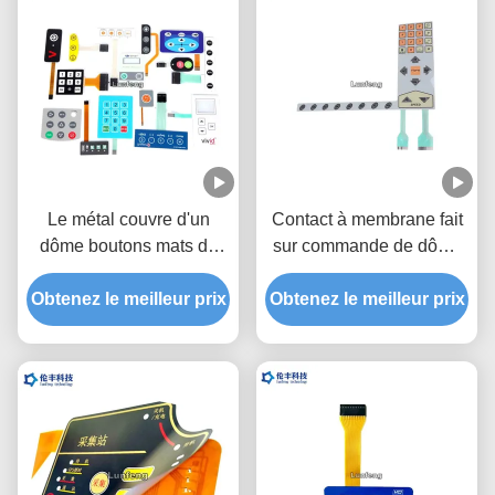
Le métal couvre d'un
Contact à membrane fait
dôme boutons mats de
sur commande de dôme
commutateur de clavier
en métal de polyester,
Obtenez le meilleur prix
de membrane/brillants
Obtenez le meilleur prix
commutateur tactile de
faits sur commande
dôme en métal de deux
queues