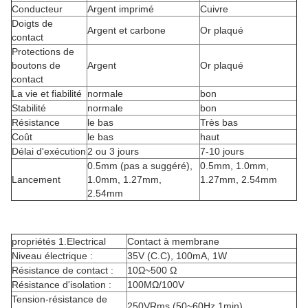
Conducteur
Argent imprimé
Cuivre
Doigts de
Argent et carbone
Or plaqué
contact
Protections de
boutons de
Argent
Or plaqué
contact
La vie et fiabilité
normale
bon
Stabilité
normale
bon
Résistance
le bas
Très bas
Coût
le bas
haut
Délai d'exécution
2 ou 3 jours
7-10 jours
0.5mm (pas a suggéré),
0.5mm, 1.0mm,
Lancement
1.0mm, 1.27mm,
1.27mm, 2.54mm
2.54mm
propriétés 1.Electrical
Contact à membrane
Niveau électrique :
35V (C.C), 100mA, 1W
Résistance de contact :
10Ω~500 Ω
Résistance d'isolation :
100MΩ/100V
Tension-résistance de
250VRms (50~60Hz 1min)