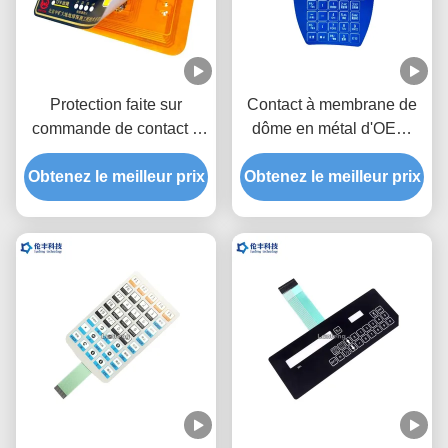
Protection faite sur
Contact à membrane de
commande de contact à
dôme en métal d'OEM,
membrane de polyester
commutateur tactile de
pour détecter l'instrument
Obtenez le meilleur prix
Obtenez le meilleur prix
dôme en métal de
lancement de 1.0mm