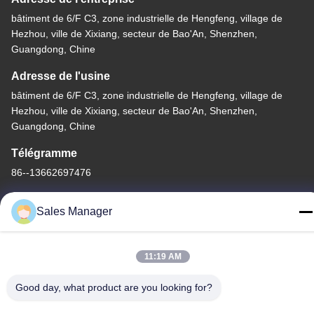
bâtiment de 6/F C3, zone industrielle de Hengfeng, village de
Hezhou, ville de Xixiang, secteur de Bao'An, Shenzhen,
Guangdong, Chine
Adresse de l'usine
bâtiment de 6/F C3, zone industrielle de Hengfeng, village de
Hezhou, ville de Xixiang, secteur de Bao'An, Shenzhen,
Guangdong, Chine
Télégramme
86--13662697476
Sales Manager
Chine Bonne qualité Contact à membrane de dôme en métal Le
11:19 AM
fournisseur. -2026 Shenzhen Lunfeng Technology Co., Ltd Tous
Good day, what product are you looking for?
les droits réservés.
Politique de confidentialité
|
Plan du site