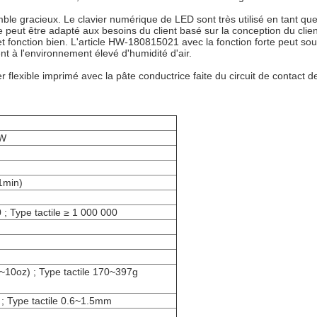
le gracieux. Le clavier numérique de LED sont très utilisé en tant que 
 peut être adapté aux besoins du client basé sur la conception du clien
t fonction bien. L'article HW-180815021 avec la fonction forte peut so
t à l'environnement élevé d'humidité d'air.
 flexible imprimé avec la pâte conductrice faite du circuit de contac
1W
1min)
 ; Type tactile ≥ 1 000 000
~10oz) ; Type tactile 170~397g
; Type tactile 0.6~1.5mm