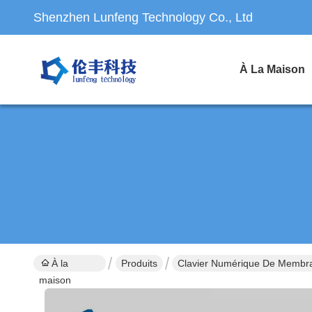
Shenzhen Lunfeng Technology Co., Ltd
À La Maison
À la
Produits
Clavier Numérique De Membr
maison