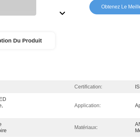
Obtenez Le Meille
ption Du Produit
Certification:
I
ED 
, 
Application:
Ap
 
A
Matériaux:
ire
Mé