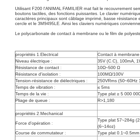
Utilisant F200 l'ANIMAL FAMILIER mat fait le recouvrement semb
boutons tactiles, des fonctions puissantes. Le clavier numérique
caractères principaux sont câblage imprimé, basse résistance e
cercle et le 3M9495LE. Ainsi les claviers numériques conviennen
Le polycarbonate de contact à membrane ou le film de polyester
propriétés 1.Electrical
Contact à membrane
Niveau électrique :
35V (C.C), 100mA, 
Résistance de contact :
10Ω~500 Ω
Résistance d'isolation :
100MΩ/100V
Tension-résistance de diélectriques :
250VRms (50~60Hz 
Temps de vibration :
≤ 5ms
Temps de la vie :
Type plat ≥ 5 000 000
Pliage de queue :
R>1,180
propriétés 2.Mechanical
Type plat 57~284g (2
Force d'opération :
(6~14oz)
Course de commutateur :
Type plat 0.1~0.5mm 