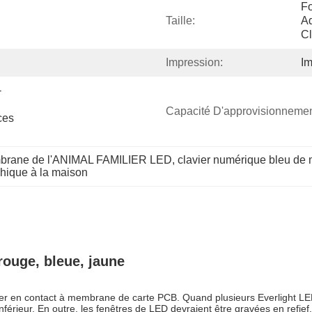
Fo
Taille:
Ad
Cl
Impression:
Im
-
Capacité D'approvisionnemen
es 
mbrane de l'ANIMAL FAMILIER LED
, 
clavier numérique bleu d
hique à la maison
ouge, bleue, jaune
rmer en contact à membrane de carte PCB. Quand plusieurs Everlight LED
férieur. En outre, les fenêtres de LED devraient être gravées en refief. 