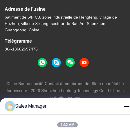
Adresse de l'usine
bâtiment de 6/F C3, zone industrielle de Hengfeng, village de
Hezhou, ville de Xixiang, secteur de Bao'An, Shenzhen,
Guangdong, Chine
Télégramme
86--13662697476
Chine Bonne qualité Contact à membrane de dôme en métal Le
fournisseur. -2026 Shenzhen Lunfeng Technology Co., Ltd Tous
les droits réservés.
Politique de confidentialité
|
Plan du site
Sales Manager
1:32 AM