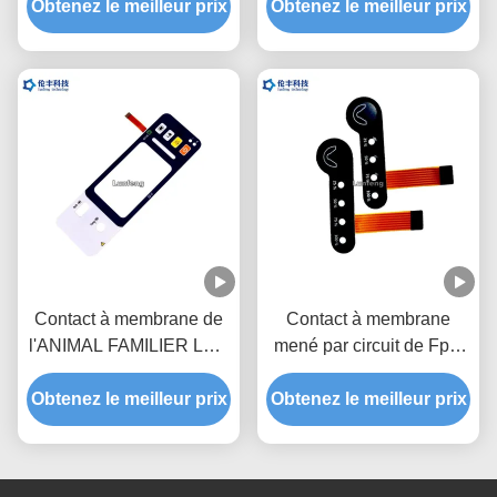
Obtenez le meilleur prix
commande de circuit
clavier numérique fait sur
Obtenez le meilleur prix
flexible
commande de membrane
de FPC LED
Contact à membrane de
Contact à membrane
l'ANIMAL FAMILIER LED
mené par circuit de Fpc,
de polyester, contact à
clavier numérique
Obtenez le meilleur prix
membrane de clé adapté
extérieur mat de contact à
Obtenez le meilleur prix
aux besoins du client de
membrane
conception