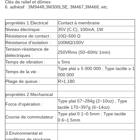
Clés de relief et dômes
6. adhésif : 3M9448,3M300LSE, 3M467,3M468, etc.
propriétés 1.Electrical
Contact à membrane
Niveau électrique :
35V (C.C), 100mA, 1W
Résistance de contact :
10Ω~500 Ω
Résistance d'isolation :
100MΩ/100V
Tension-résistance de
250VRms (50~60Hz 1min)
diélectriques :
Temps de vibration :
≤ 5ms
Type plat ≥ 5 000 000 ; Type tactile ≥ 1
Temps de la vie :
000 000
Pliage de queue :
R>1,180
propriétés 2.Mechanical
Type plat 57~284g (2~10oz) ; Type
Force d'opération :
tactile 170~397g (6~14oz)
Type plat 0.1~0.5mm ; Type tactile
Course de commutateur :
0.6~1.5mm
3.Environmental et
conditions de stockage