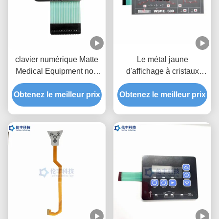
clavier numérique Matte
Le métal jaune
Medical Equipment non
d'affichage à cristaux
tactile de membrane de
liquides de clavier
Obtenez le meilleur prix
3M467 LED
numérique de membrane
Obtenez le meilleur prix
de LED couvre d'un dôme
le clavier de contact à
membrane