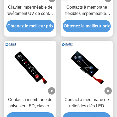
Clavier imperméable de
Contacts à membrane
revêtement UV de contact
flexibles imperméables
du vert LED de contact à
tactiles de PVC LED
Obtenez le meilleur prix
membrane de Fpc de
Obtenez le meilleur prix
3M468 de PC de clavier
circuit
numérique de membrane
de LED
Contact à membrane du
Contact à membrane de
polyester LED, clavier à
relief des clés LED
membrane fait sur
d'ANIMAL FAMILIER,