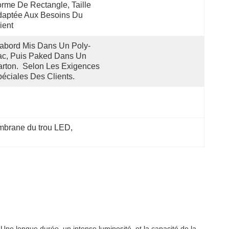
rme De Rectangle, Taille 
aptée Aux Besoins Du 
ient
abord Mis Dans Un Poly-
c, Puis Paked Dans Un 
rton.  Selon Les Exigences 
éciales Des Clients.
mbrane du trou LED
, 
e longue durée, un intense luminosité, et la capacité de la