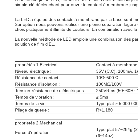
simple-clé déclenchant pour ouvrir le contact à membrane jusq
La LED a équipé des contacts à membrane par la base sont moi
Sur option nous pouvons réaliser une pleine séparation légère e
choix pratiquement illimité de couleurs. En combination avec la
La nouvelle méthode de LED emploie une combinaison des pann
solution de film d'EL.
propriétés 1.Electrical
Contact à membrane
Niveau électrique :
35V (C.C), 100mA, 
Résistance de contact :
10Ω~500 Ω
Résistance d'isolation :
100MΩ/100V
Tension-résistance de diélectriques :
250VRms (50~60Hz 
Temps de vibration :
≤ 5ms
Temps de la vie :
Type plat ≥ 5 000 000
Pliage de queue :
R>1,180
propriétés 2.Mechanical
Type plat 57~284g (2
Force d'opération :
(6~14oz)