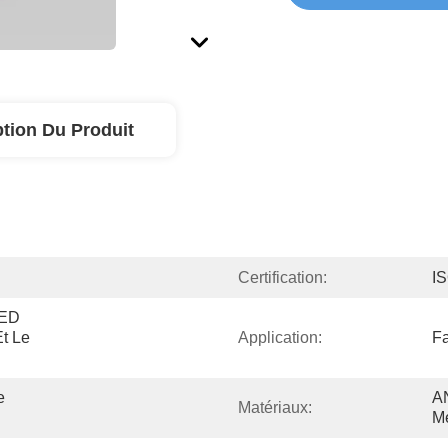
ption Du Produit
Certification:
I
ED 
t Le 
Application:
Fa
 
A
Matériaux:
Mé