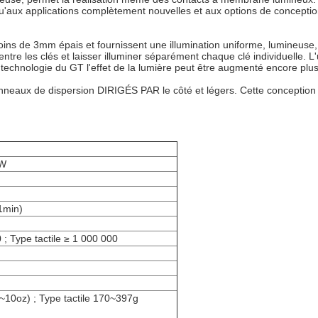
u'aux applications complètement nouvelles et aux options de conceptio
ns de 3mm épais et fournissent une illumination uniforme, lumineuse,
ntre les clés et laisser illuminer séparément chaque clé individuelle. L
 technologie du GT l'effet de la lumière peut être augmenté encore plus 
eaux de dispersion DIRIGÉS PAR le côté et légers. Cette conception 
1W
1min)
 ; Type tactile ≥ 1 000 000
~10oz) ; Type tactile 170~397g