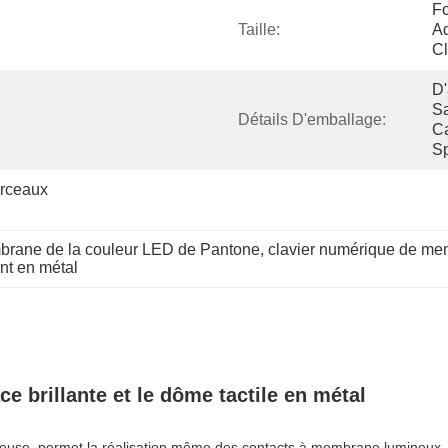
Fo
Taille:
Ad
Cl
D'
Sa
Détails D'emballage:
Ca
Sp
ceaux 
brane de la couleur LED de Pantone
, 
clavier numérique de me
ant en métal
 brillante et le dôme tactile en métal
use, permet la réalisation même des contacts à membrane lumineux. Un