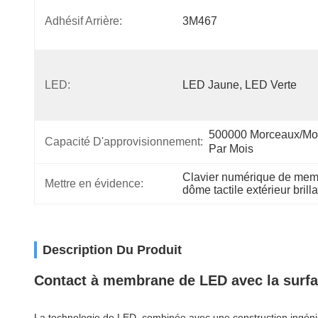
Adhésif Arrière:
3M467
LED:
LED Jaune, LED Verte
500000 Morceaux/mor
Capacité D'approvisionnement:
Par Mois
Clavier numérique de mem
Mettre en évidence:
dôme tactile extérieur brill
Description Du Produit
Contact à membrane de LED avec la surface
La technologie de LED, combinée avec une construction ingénie