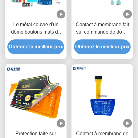
Le métal couvre d'un
Contact à membrane fait
dôme boutons mats de
sur commande de dôme
commutateur de clavier
en métal de polyester,
Obtenez le meilleur prix
de membrane/brillants
Obtenez le meilleur prix
commutateur tactile de
faits sur commande
dôme en métal de deux
queues
Protection faite sur
Contact à membrane de