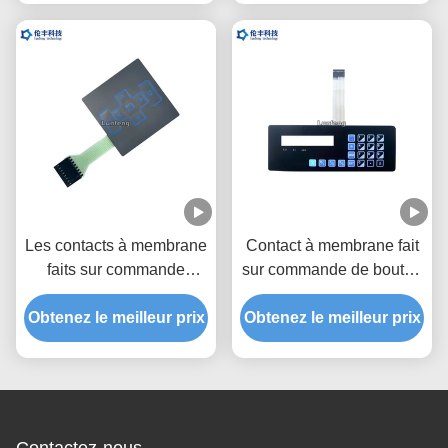
FAMILIER
Les contacts à membrane
Contact à membrane fait
faits sur commande
sur commande de bouton
imperméables de haute
de polyester avec le
performance CHOIENT le
Obtenez le meilleur prix
Obtenez le meilleur prix
connecteur de 2.54mm
matériel de polyester