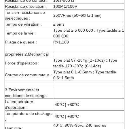
Résistance de contact :
10Ω~500 Ω
Résistance d'isolation :
100MΩ/100V
Tension-résistance de
250VRms (50~60Hz 1min)
diélectriques :
Temps de vibration :
≤ 5ms
Type plat ≥ 5 000 000 ; Type tactile ≥ 1
Temps de la vie :
000 000
Pliage de queue :
R>1,180
propriétés 2.Mechanical
Type plat 57~284g (2~10oz) ; Type
Force d'opération :
tactile 170~397g (6~14oz)
Type plat 0.1~0.5mm ; Type tactile
Course de commutateur :
0.6~1.5mm
3.Environmental et
conditions de stockage
La température
-40°C | +80°C
d'opération :
Température de stockage
-40°C | +80°C
:
40°C, 90%~95%, 240 heures
Humidité :