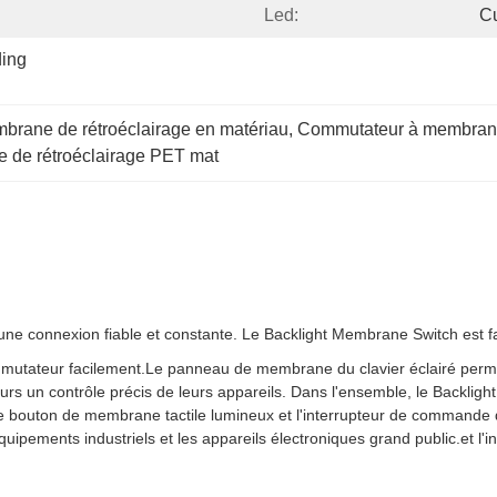
Led:
C
ing 
rane de rétroéclairage en matériau
, 
Commutateur à membrane
de rétroéclairage PET mat
ne connexion fiable et constante. Le Backlight Membrane Switch est facile
 commutateur facilement.Le panneau de membrane du clavier éclairé perme
teurs un contrôle précis de leurs appareils. Dans l'ensemble, le Backlig
e bouton de membrane tactile lumineux et l'interrupteur de commande 
ipements industriels et les appareils électroniques grand public.et l'int