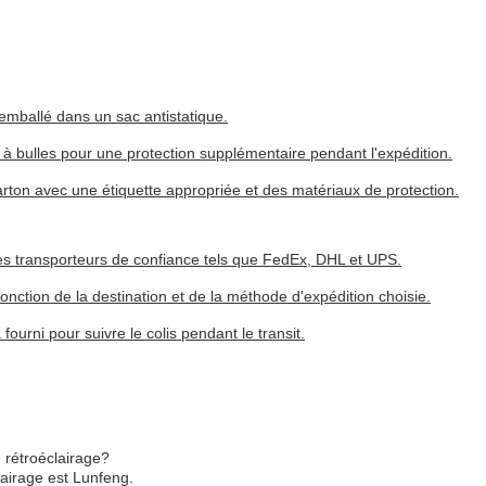
mballé dans un sac antistatique.
 à bulles pour une protection supplémentaire pendant l'expédition.
arton avec une étiquette appropriée et des matériaux de protection.
es transporteurs de confiance tels que FedEx, DHL et UPS.
 fonction de la destination et de la méthode d'expédition choisie.
urni pour suivre le colis pendant le transit.
 rétroéclairage?
airage est Lunfeng.