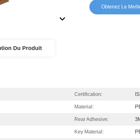
Obtenez Le Meille
ption Du Produit
Certification:
I
Material:
P
Rear Adhesive:
3
Key Material:
P