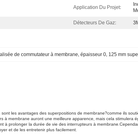
In
Application Du Projet:
Mo
Détecteurs De Gaz:
3M
alisée de commutateur à membrane
, 
épaisseur 0
, 
125 mm super
 sont les avantages des superpositions de membrane?comme ils soutienn
urs à membrane auront une meilleure apparence, mais cela stimulera éga
ent à prolonger la durée de vie des interrupteurs à membrane.Cependa
yer et de les entretenir plus facilement.