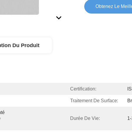
Obtenez Le Meille
ption Du Produit
Certification:
I
Traitement De Surface:
Br
té 
 
Durée De Vie:
1-