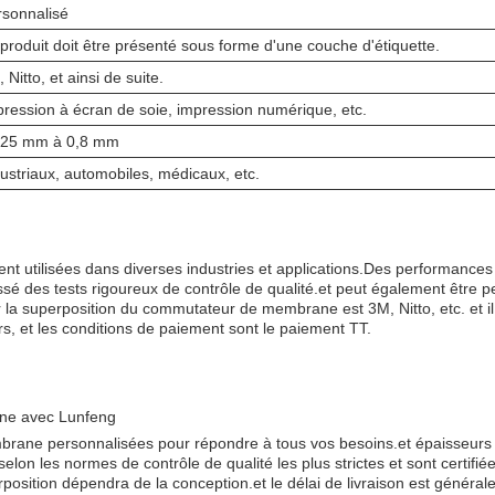
rsonnalisé
produit doit être présenté sous forme d'une couche d'étiquette.
 Nitto, et ainsi de suite.
ression à écran de soie, impression numérique, etc.
125 mm à 0,8 mm
ustriaux, automobiles, médicaux, etc.
 utilisées dans diverses industries et applications.Des performance
ssé des tests rigoureux de contrôle de qualité.et peut également être pe
our la superposition du commutateur de membrane est 3M, Nitto, etc. et il
rs, et les conditions de paiement sont le paiement TT.
ane avec Lunfeng
ne personnalisées pour répondre à tous vos besoins.et épaisseurs pou
on les normes de contrôle de qualité les plus strictes et sont certifi
rposition dépendra de la conception.et le délai de livraison est général