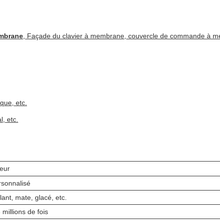
embrane
, Façade du clavier à membrane, couvercle de commande à 
que, etc.
l, etc.
eur
rsonnalisé
llant, mate, glacé, etc.
 millions de fois