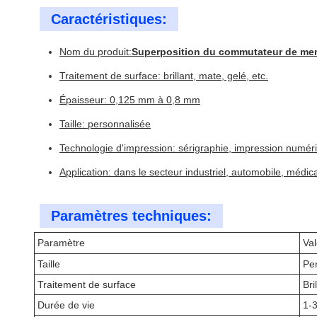
Caractéristiques:
Nom du produit:
Superposition du commutateur de m
Traitement de surface: brillant, mate, gelé, etc.
Épaisseur: 0,125 mm à 0,8 mm
Taille: personnalisée
Technologie d'impression: sérigraphie, impression numéri
Application: dans le secteur industriel, automobile, médica
Paramètres techniques:
Paramètre
Val
Taille
Pe
Traitement de surface
Bri
Durée de vie
1-3