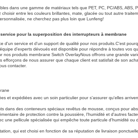
bles dans une gamme de matériaux tels que PET, PC, PC/ABS, ABS, PM
 choisir entre les couleurs brillantes, mate, glacée ou tout autre traite
sonnalisée, ne cherchez pas plus loin que Lunfeng!
 service pour la superposition des interrupteurs à membrane
 d'un service et d'un support de qualité pour nos produits.C'est pour
ipe d'experts dévoués est disponible pour répondre à toutes vos questi
our nos produits membrane Switch OverlayNous offrons une grande varié
us efforçons de nous assurer que chaque client est satisfait de son ac
ous contacter.
brane
et expédiées avec un soin particulier pour s'assurer qu'elles arrive
s dans des conteneurs spéciaux revêtus de mousse, conçus pour absorb
émentaire de protection contre la poussière, l'humidité et d'autres fac
avec une pellicule spécialisée qui empêche toute particule d'humidité o
tion, qui est choisi en fonction de sa réputation de livraison ponctuelle