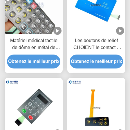
Matériel médical tactile
Les boutons de relief
de dôme en métal de
CHOIENT le contact à
recouvrement de clavier
membrane fait sur
Obtenez le meilleur prix
numérique de contact à
Obtenez le meilleur prix
commande avec la
membrane d'ANIMAL
surface brillante
FAMILIER de Polydone