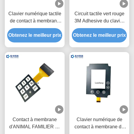
Clavier numérique tactile
Circuit tactile vert rouge
de contact à membrane
3M Adhesive du clavier
de LED, commutateur
numérique FPC de
Obtenez le meilleur prix
tactile d'affichage à
Obtenez le meilleur prix
contact à membrane de
cristaux liquides de
LED
fenêtre de dôme noir en
métal
Contact à membrane
Clavier numérique de
d'ANIMAL FAMILIER de
contact à membrane de
FPC, commutateur de
circuit de FPC, Matte