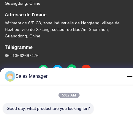
Guangdong, Chine
Adresse de l'usine
bâtiment de 6/F C3, zone industrielle de Hengfeng, village de
Hezhou, ville de Xixiang, secteur de Bao'An, Shenzhen,
Guangdong, Chine
Télégramme
86--13662697476
Sales Manager
Chine Bonne qualité Contact à membrane de dôme en métal Le
5:02 AM
fournisseur. -2026 Shenzhen Lunfeng Technology Co., Ltd Tous
les droits réservés.
Good day, what product are you looking for?
Politique de confidentialité
|
Plan du site