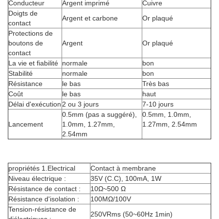
Conducteur
Argent imprimé
Cuivre
Doigts de
Argent et carbone
Or plaqué
contact
Protections de
boutons de
Argent
Or plaqué
contact
La vie et fiabilité
normale
bon
Stabilité
normale
bon
Résistance
le bas
Très bas
Coût
le bas
haut
Délai d'exécution
2 ou 3 jours
7-10 jours
0.5mm (pas a suggéré),
0.5mm, 1.0mm,
Lancement
1.0mm, 1.27mm,
1.27mm, 2.54mm
2.54mm
propriétés 1.Electrical
Contact à membrane
Niveau électrique :
35V (C.C), 100mA, 1W
Résistance de contact :
10Ω~500 Ω
Résistance d'isolation :
100MΩ/100V
Tension-résistance de
250VRms (50~60Hz 1min)