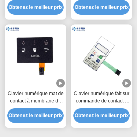
Obtenez le meilleur prix
clavier de membrane
Obtenez le meilleur prix
Membrane Keyboard
d'ODM d'OEM
Switch
Clavier numérique mat de
Clavier numérique fait sur
contact à membrane de
commande de contact à
FPC, contact à
membrane, contact à
Obtenez le meilleur prix
membrane d'ANIMAL
Obtenez le meilleur prix
membrane d'ANIMAL
FAMILIER pour des cafés
FAMILIER de mètre de
teneur en eau