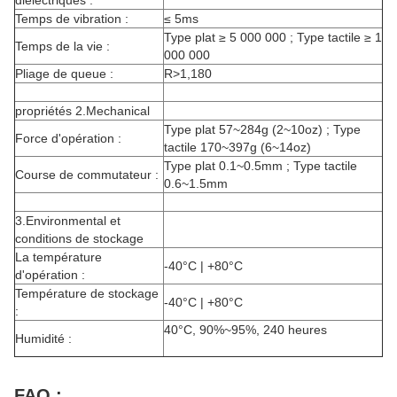
diélectriques :
Temps de vibration :
≤ 5ms
Type plat ≥ 5 000 000 ; Type tactile ≥ 1
Temps de la vie :
000 000
Pliage de queue :
R>1,180
propriétés 2.Mechanical
Type plat 57~284g (2~10oz) ; Type
Force d'opération :
tactile 170~397g (6~14oz)
Type plat 0.1~0.5mm ; Type tactile
Course de commutateur :
0.6~1.5mm
3.Environmental et
conditions de stockage
La température
-40°C | +80°C
d'opération :
Température de stockage
-40°C | +80°C
:
40°C, 90%~95%, 240 heures
Humidité :
FAQ :