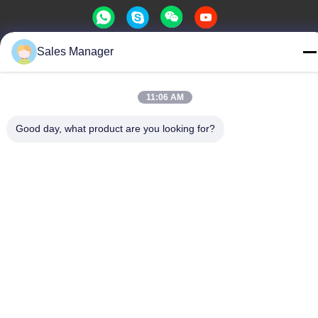
Sales Manager
Chine Bonne qualité Contact à membrane de dôme en métal Le
fournisseur. -2026 Shenzhen Lunfeng Technology Co., Ltd Tous
11:06 AM
les droits réservés.
Politique de confidentialité
|
Plan du site
Good day, what product are you looking for?