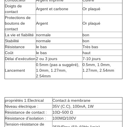
Conducteur
Argent imprimé
Cuivre
Doigts de
Argent et carbone
Or plaqué
contact
Protections de
boutons de
Argent
Or plaqué
contact
La vie et fiabilité
normale
bon
Stabilité
normale
bon
Résistance
le bas
Très bas
Coût
le bas
haut
Délai d'exécution
2 ou 3 jours
7-10 jours
0.5mm (pas a suggéré),
0.5mm, 1.0mm,
Lancement
1.0mm, 1.27mm,
1.27mm, 2.54mm
2.54mm
propriétés 1.Electrical
Contact à membrane
Niveau électrique :
35V (C.C), 100mA, 1W
Résistance de contact :
10Ω~500 Ω
Résistance d'isolation :
100MΩ/100V
Tension-résistance de