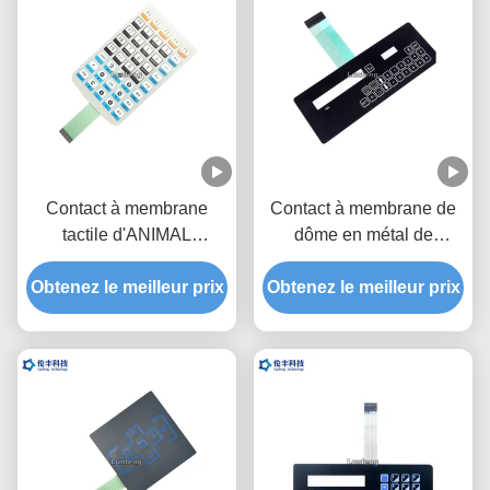
Contact à membrane
Contact à membrane de
tactile d'ANIMAL
dôme en métal de
FAMILIER, OEM tactile
l'Autotype F150, clavier
de commutateur de dôme
Obtenez le meilleur prix
Obtenez le meilleur prix
numérique tactile de
en métal
commutateur d'ANIMAL
FAMILIER