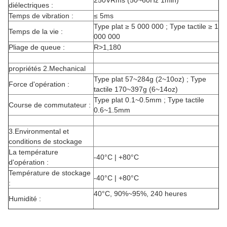
250VRms (50~60Hz 1min)
diélectriques :
Temps de vibration :
≤ 5ms
Type plat ≥ 5 000 000 ; Type tactile ≥ 1
Temps de la vie :
000 000
Pliage de queue :
R>1,180
propriétés 2.Mechanical
Type plat 57~284g (2~10oz) ; Type
Force d'opération :
tactile 170~397g (6~14oz)
Type plat 0.1~0.5mm ; Type tactile
Course de commutateur :
0.6~1.5mm
3.Environmental et
conditions de stockage
La température
-40°C | +80°C
d'opération :
Température de stockage
-40°C | +80°C
:
40°C, 90%~95%, 240 heures
Humidité :