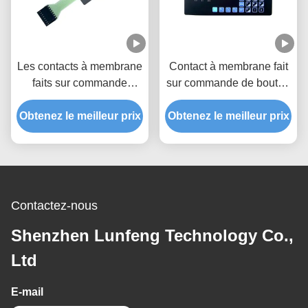
Les contacts à membrane
Contact à membrane fait
faits sur commande
sur commande de bouton
imperméables de haute
de polyester avec le
performance CHOIENT le
Obtenez le meilleur prix
Obtenez le meilleur prix
connecteur de 2.54mm
matériel de polyester
Contactez-nous
Shenzhen Lunfeng Technology Co.,
Ltd
E-mail