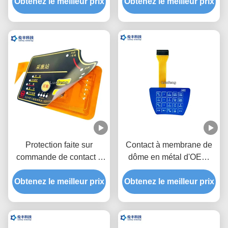
Obtenez le meilleur prix
de membrane/brillants
Obtenez le meilleur prix
commutateur tactile de
faits sur commande
dôme en métal de deux
queues
Protection faite sur
Contact à membrane de
commande de contact à
dôme en métal d'OEM,
membrane de polyester
commutateur tactile de
pour détecter l'instrument
Obtenez le meilleur prix
Obtenez le meilleur prix
dôme en métal de
lancement de 1.0mm