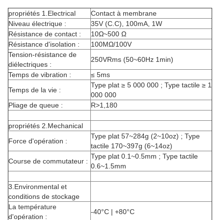
propriétés 1.Electrical
Contact à membrane
Niveau électrique :
35V (C.C), 100mA, 1W
Résistance de contact :
10Ω~500 Ω
Résistance d'isolation :
100MΩ/100V
Tension-résistance de
250VRms (50~60Hz 1min)
diélectriques :
Temps de vibration :
≤ 5ms
Type plat ≥ 5 000 000 ; Type tactile ≥ 1
Temps de la vie :
000 000
Pliage de queue :
R>1,180
propriétés 2.Mechanical
Type plat 57~284g (2~10oz) ; Type
Force d'opération :
tactile 170~397g (6~14oz)
Type plat 0.1~0.5mm ; Type tactile
Course de commutateur :
0.6~1.5mm
3.Environmental et
conditions de stockage
La température
-40°C | +80°C
d'opération :