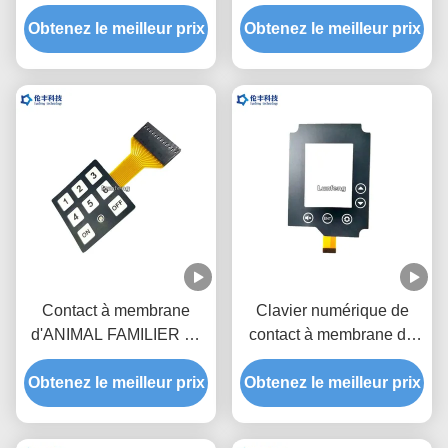
de LED, commutateur
numérique FPC de
Obtenez le meilleur prix
tactile d'affichage à
Obtenez le meilleur prix
contact à membrane de
cristaux liquides de
LED
fenêtre de dôme noir en
métal
Contact à membrane
Clavier numérique de
d'ANIMAL FAMILIER de
contact à membrane de
FPC, commutateur de
circuit de FPC, Matte
Obtenez le meilleur prix
clavier de membrane
Obtenez le meilleur prix
Membrane Keyboard
d'ODM d'OEM
Switch