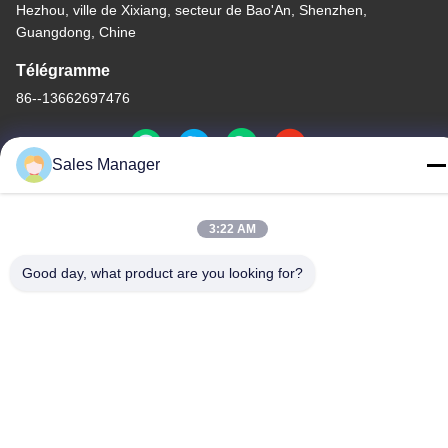
Hezhou, ville de Xixiang, secteur de Bao'An, Shenzhen,
Guangdong, Chine
Télégramme
86--13662697476
Sales Manager
Chine Bonne qualité Contact à membrane de dôme en métal Le
3:22 AM
fournisseur. -2026 Shenzhen Lunfeng Technology Co., Ltd Tous
les droits réservés.
Good day, what product are you looking for?
Politique de confidentialité
|
Plan du site