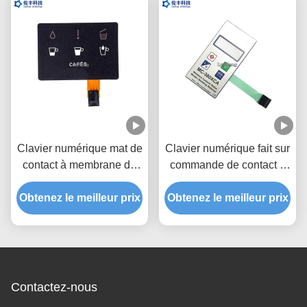
Clavier numérique mat de
Clavier numérique fait sur
contact à membrane de
commande de contact à
FPC, contact à
membrane, contact à
Obtenez le meilleur prix
membrane d'ANIMAL
Obtenez le meilleur prix
membrane d'ANIMAL
FAMILIER pour des cafés
FAMILIER de mètre de
teneur en eau
Contactez-nous