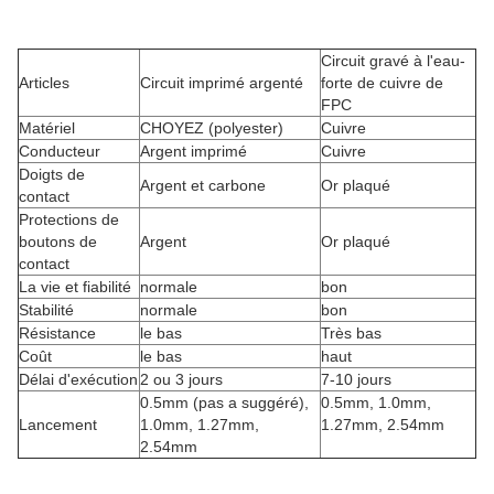
Circuit gravé à l'eau-
Articles
Circuit imprimé argenté
forte de cuivre de
FPC
Matériel
CHOYEZ (polyester)
Cuivre
Conducteur
Argent imprimé
Cuivre
Doigts de
Argent et carbone
Or plaqué
contact
Protections de
boutons de
Argent
Or plaqué
contact
La vie et fiabilité
normale
bon
Stabilité
normale
bon
Résistance
le bas
Très bas
Coût
le bas
haut
Délai d'exécution
2 ou 3 jours
7-10 jours
0.5mm (pas a suggéré),
0.5mm, 1.0mm,
Lancement
1.0mm, 1.27mm,
1.27mm, 2.54mm
2.54mm