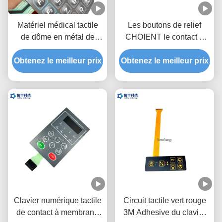
Matériel médical tactile
Les boutons de relief
de dôme en métal de
CHOIENT le contact à
recouvrement de clavier
membrane fait sur
Obtenez le meilleur prix
numérique de contact à
Obtenez le meilleur prix
commande avec la
membrane d'ANIMAL
surface brillante
FAMILIER de Polydone
Clavier numérique tactile
Circuit tactile vert rouge
de contact à membrane
3M Adhesive du clavier