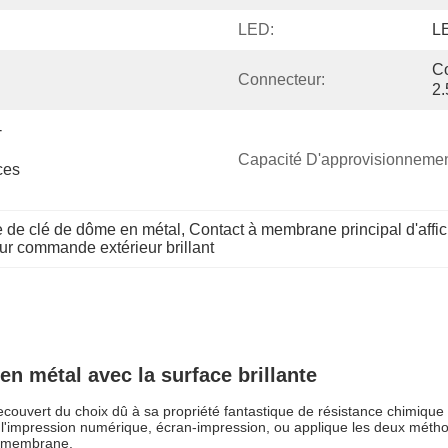
LED:
L
Co
Connecteur:
2
-
Capacité D'approvisionnemen
es 
e de clé de dôme en métal
, 
Contact à membrane principal d'affic
ur commande extérieur brillant
n métal avec la surface brillante
couvert du choix dû à sa propriété fantastique de résistance chimique e
 l'impression numérique, écran-impression, ou applique les deux métho
 à membrane.