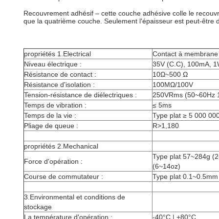
Recouvrement adhésif – cette couche adhésive colle le recouvre
que la quatrième couche. Seulement l'épaisseur est peut-être dif
propriétés 1.Electrical
Contact à membrane
Niveau électrique :
35V (C.C), 100mA, 
Résistance de contact :
10Ω~500 Ω
Résistance d'isolation :
100MΩ/100V
Tension-résistance de diélectriques :
250VRms (50~60Hz 
Temps de vibration :
≤ 5ms
Temps de la vie :
Type plat ≥ 5 000 000
Pliage de queue :
R>1,180
propriétés 2.Mechanical
Type plat 57~284g (2
Force d'opération :
(6~14oz)
Course de commutateur :
Type plat 0.1~0.5mm 
3.Environmental et conditions de
stockage
La température d'opération :
-40°C | +80°C