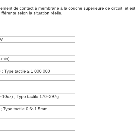
ment de contact à membrane à la couche supérieure de circuit, et est 
férente selon la situation réelle.
1W
1min)
 ; Type tactile ≥ 1 000 000
~10oz) ; Type tactile 170~397g
; Type tactile 0.6~1.5mm