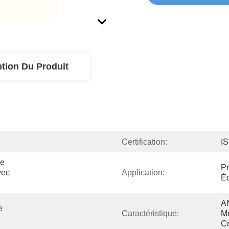
ption Du Produit
Certification:
I
e 
Pr
ec 
Application:
É
A
 
Caractéristique:
Mé
Cr