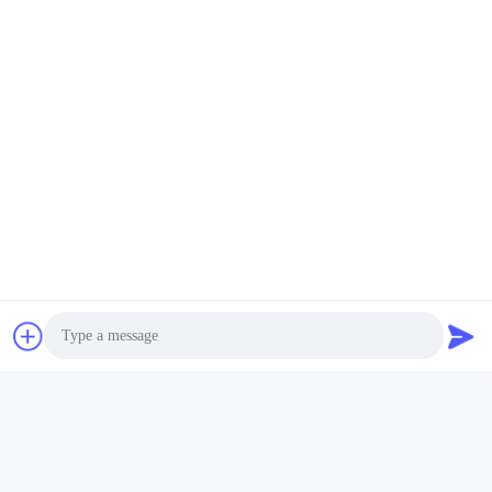
10:30 Bataille sur le champ de la balle de cristal
Photo
Le personnel de Lunfeng Technology s'est engagé dans un jeu