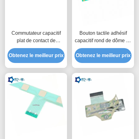
Commutateur capacitif
Bouton tactile adhésif
plat de contact de
capacitif rond de dôme du
membrane de couleur du
circuit 3M467 d'ANIMAL
Obtenez le meilleur prix
clavier numérique RAL
Obtenez le meilleur prix
FAMILIER de clavier
de membrane de Pantone
numérique de membrane