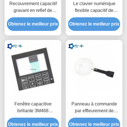
Recouvrement capacitif
Le clavier numérique
gravant en refief de
flexible capacitif de
panneau de commande
membrane a recouvert le
Obtenez le meilleur prix
du clavier numérique
clavier de dôme en métal
Obtenez le meilleur prix
3M9080 LED de
3M9080
membrane
Fenêtre capacitive
Panneau à commande
brillante 3M468
par effleurement de
d'affichage à cristaux
commutateur d'ANIMAL
Obtenez le meilleur prix
liquides de contact de
Obtenez le meilleur prix
FAMILIER de membrane