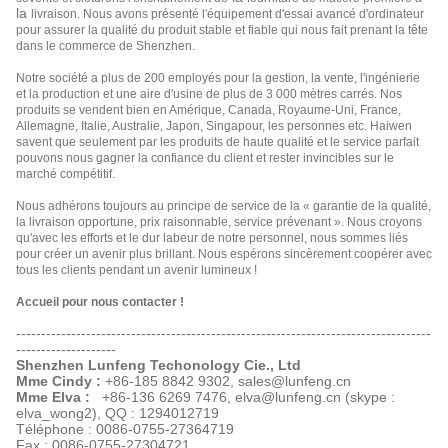
la
livraison. Nous avons présenté l'équipement d'essai avancé d'ordinateur
pour assurer la qualité du produit stable et fiable qui nous fait prenant la tête
dans le commerce de Shenzhen.
Notre société a plus de 200 employés pour la gestion, la vente, l'ingénierie
et la production et une aire d'usine de plus de 3 000 mètres carrés. Nos
produits se vendent bien en Amérique, Canada, Royaume-Uni, France,
Allemagne, Italie, Australie, Japon, Singapour, les personnes etc. Haiwen
savent que seulement par les produits de haute qualité et le service parfait
pouvons nous gagner la confiance du client et rester invincibles sur le
marché compétitif.
Nous adhérons toujours au principe de service de la « garantie de la qualité,
la livraison opportune, prix raisonnable, service prévenant ». Nous croyons
qu'avec les efforts et le dur labeur de notre personnel, nous sommes liés
pour créer un avenir plus brillant. Nous espérons sincèrement coopérer avec
tous les clients pendant un avenir lumineux !
Accueil pour nous contacter !
-----------------------------------------------------------------------------------
--------------------
Shenzhen Lunfeng Techonology Cie., Ltd
Mme Cindy :
+86-185 8842 9302, sales@lunfeng.cn
Mme Elva :
+86-136 6269 7476, elva@lunfeng.cn (skype :
elva_wong2),
QQ : 1294012719
Téléphone : 0086-0755-27364719
Fax : 0086-0755-27304721