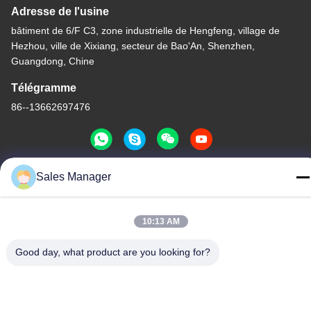
Adresse de l'usine
bâtiment de 6/F C3, zone industrielle de Hengfeng, village de
Hezhou, ville de Xixiang, secteur de Bao'An, Shenzhen,
Guangdong, Chine
Télégramme
86--13662697476
Sales Manager
Chine Bonne qualité Contact à membrane de dôme en métal Le
fournisseur. -2026 Shenzhen Lunfeng Technology Co., Ltd Tous
10:13 AM
les droits réservés.
Politique de confidentialité
|
Plan du site
Good day, what product are you looking for?