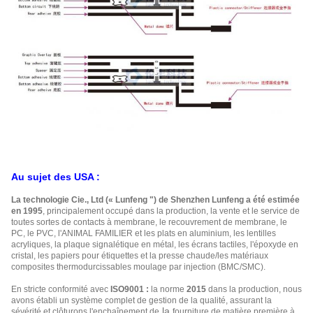
Au sujet des USA :
La technologie Cie., Ltd (« Lunfeng ") de Shenzhen Lunfeng a été estimée
en 1995
, principalement occupé dans la production, la vente et le service de
toutes sortes de contacts à membrane, le recouvrement de membrane, le
PC, le PVC, l'ANIMAL FAMILIER et les plats en aluminium, les lentilles
acryliques, la plaque signalétique en métal, les écrans tactiles, l'époxyde en
cristal, les papiers pour étiquettes et la presse chaude/les matériaux
composites thermodurcissables moulage par injection (BMC/SMC).
En stricte conformité avec
ISO9001 :
la norme
2015
dans la production, nous
avons établi un système complet de gestion de la qualité, assurant la
la
sévérité et clôturons l'enchaînement de
fourniture de matière première à