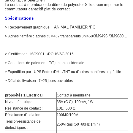
de contact à Shenzhen
Le contact à membrane de dôme de polyester Silkscreen imprimer le
commutateur capacitif plat de contact
Spécifications
>
ANIMAL FAMILIER /PC
Recouvrement graphique :
>
3M9495 /3M9080…
Adhésif arrière : adhésif/3M467/transparents 3M468/
>
Certification : ISO9001 : /ROHS/SG 2015
> Conditions de paiement : T/T, union occidentale
> Expédition par : UPS Fedex /DHL /TNT ou d'autres manières a spécifié
> Délai de livraison : 7~25 jours ouvrables
propriétés 1.Electrical
Contact à membrane
Niveau électrique :
35V (C.C), 100mA, 1W
Résistance de contact :
10Ω~500 Ω
Résistance d'isolation :
100MΩ/100V
Tension-résistance de
250VRms (50~60Hz 1min)
diélectriques :