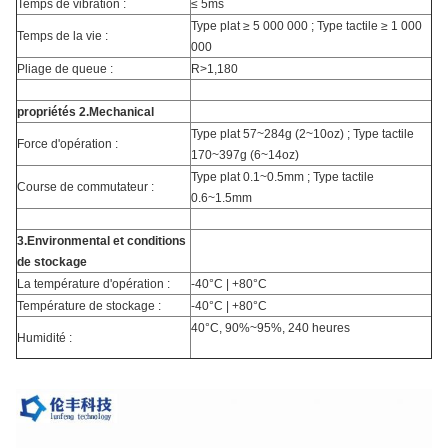
Temps de vibration :
≤ 5ms
Type plat ≥ 5 000 000 ; Type tactile ≥ 1 000
Temps de la vie :
000
Pliage de queue :
R>1,180
propriétés 2.Mechanical
Type plat 57~284g (2~10oz) ; Type tactile
Force d'opération :
170~397g (6~14oz)
Type plat 0.1~0.5mm ; Type tactile
Course de commutateur :
0.6~1.5mm
3.Environmental et conditions
de stockage
La température d'opération :
-40°C | +80°C
Température de stockage :
-40°C | +80°C
40°C, 90%~95%, 240 heures
Humidité :