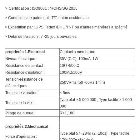
>
Certification : ISO9001 : /ROHS/SG 2015
> Conditions de paiement : T/T, union occidentale
> Expédition par : UPS Fedex /DHL /TNT ou d'autres manières a spécifié
> Délai de livraison : 7~25 jours ouvrables
propriétés 1.Electrical
Contact à membrane
Niveau électrique :
35V (C.C), 100mA, 1W
Résistance de contact :
10Ω~500 Ω
Résistance d'isolation :
100MΩ/100V
Tension-résistance de
250VRms (50~60Hz 1min)
diélectriques :
Temps de vibration :
≤ 5ms
Type plat ≥ 5 000 000 ; Type tactile ≥ 1 000
Temps de la vie :
000
Pliage de queue :
R>1,180
propriétés 2.Mechanical
Type plat 57~284g (2~10oz) ; Type tactile
Force d'opération :