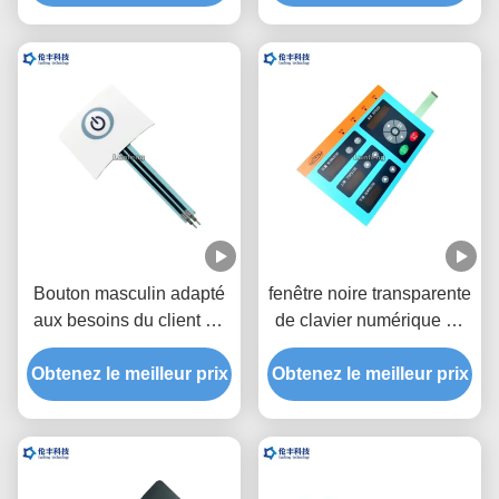
couleur graphique de
RAL
Bouton masculin adapté
fenêtre noire transparente
aux besoins du client du
de clavier numérique de
service un d'OEM de
contact à membrane du
Obtenez le meilleur prix
clavier numérique de
Obtenez le meilleur prix
lancement LED de
contact à membrane
2.54mm
d'extrémité