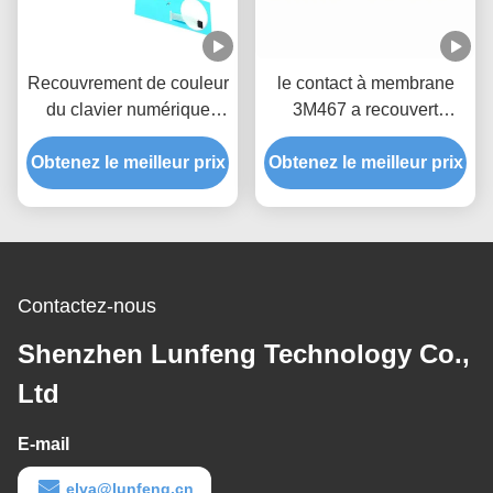
Recouvrement de couleur
le contact à membrane
du clavier numérique
3M467 a recouvert
RAL de contact à
3M468 protégeant le
Obtenez le meilleur prix
membrane de bouton
Obtenez le meilleur prix
recouvrement de tableau
poussoir de Custume
de bord de couche
Contactez-nous
Shenzhen Lunfeng Technology Co.,
Ltd
E-mail
elva@lunfeng.cn