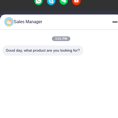
Chine Bonne qualité Contact à membrane de dôme en métal Le
Sales Manager
fournisseur. -2026 Shenzhen Lunfeng Technology Co., Ltd Tous
les droits réservés.
Politique de confidentialité
|
Plan du site
3:01 PM
Good day, what product are you looking for?