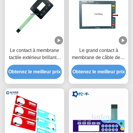
Le contact à membrane
Le grand contact à
tactile extérieur brillant a
membrane de câble de la
recouvert la fenêtre
fenêtre FPC a recouvert
transparente d'affichage à
Obtenez le meilleur prix
Obtenez le meilleur prix
LED faite sur commande
cristaux liquides
LGF