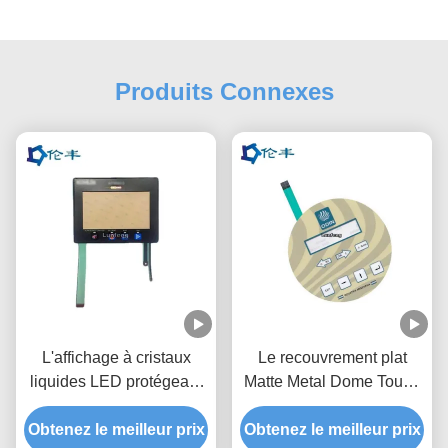
Produits Connexes
L'affichage à cristaux
Le recouvrement plat
liquides LED protégeant
Matte Metal Dome Touch
le contact à membrane de
Panel de contact à
Obtenez le meilleur prix
couche a recouvert la
Obtenez le meilleur prix
membrane a recouvert