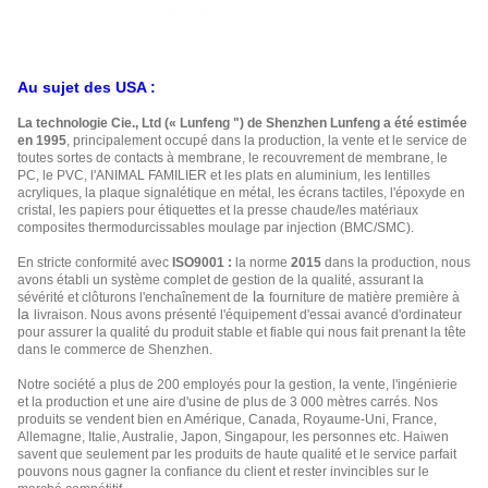
Au sujet des USA :
La technologie Cie., Ltd (« Lunfeng ") de Shenzhen Lunfeng a été estimée
en 1995
, principalement occupé dans la production, la vente et le service de
toutes sortes de contacts à membrane, le recouvrement de membrane, le
PC, le PVC, l'ANIMAL FAMILIER et les plats en aluminium, les lentilles
acryliques, la plaque signalétique en métal, les écrans tactiles, l'époxyde en
cristal, les papiers pour étiquettes et la presse chaude/les matériaux
composites thermodurcissables moulage par injection (BMC/SMC).
En stricte conformité avec
ISO9001 :
la norme
2015
dans la production, nous
avons établi un système complet de gestion de la qualité, assurant la
la
sévérité et clôturons l'enchaînement de
fourniture de matière première à
la
livraison. Nous avons présenté l'équipement d'essai avancé d'ordinateur
pour assurer la qualité du produit stable et fiable qui nous fait prenant la tête
dans le commerce de Shenzhen.
Notre société a plus de 200 employés pour la gestion, la vente, l'ingénierie
et la production et une aire d'usine de plus de 3 000 mètres carrés. Nos
produits se vendent bien en Amérique, Canada, Royaume-Uni, France,
Allemagne, Italie, Australie, Japon, Singapour, les personnes etc. Haiwen
savent que seulement par les produits de haute qualité et le service parfait
pouvons nous gagner la confiance du client et rester invincibles sur le